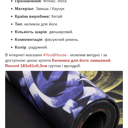
Призначення
: Фітнес, Йога
Матеріал
: Замша / Каучук
Країна виробник:
Китай
Тип
: килимок для йоги.
Кількість шарів
: двошаровий.
Комплектація
: фіксуючий ремінь.
Колір
: радужний.
В інтернет-магазині
4You&House
- можливі вигідно і за
доступною ціною купити
Килимок для йоги замшевий
Record 183x61x0,3см
гуртом і вроздріб.