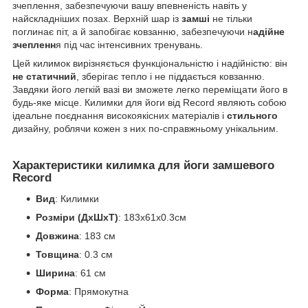
зчеплення, забезпечуючи вашу впевненість навіть у
найскладніших позах. Верхній шар із
замші
не тільки
поглинає піт, а й запобігає ковзанню, забезпечуючи н
адійне
зчепленн
я під час інтенсивних тренувань.
Цей килимок вирізняється функціональністю і надійністю: він
не статичний
, зберігає тепло і не піддається ковзанню.
Завдяки його легкій вазі ви зможете легко переміщати його в
будь-яке місце. Килимки для йоги від Record являють собою
ідеальне поєднання високоякісних матеріалів і
стильного
дизайну, роблячи кожен з них по-справжньому унікальним.
Характеристики килимка для йоги замшевого
Record
Вид
: Килимки
Розміри (ДхШхТ)
: 183x61x0.3см
Довжина
: 183 см
Товщина
: 0.3 см
Ширина
: 61 см
Форма
: Прямокутна