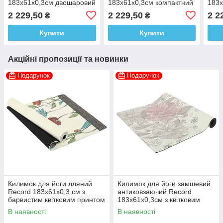
183x61x0,3см двошаровий
183x61x0,3см компактний
183x
з фіксуючим ременем у
з фіксуючим ременем у
з фі
2 229,50
2 229,50
2 2
₴
₴
комплекті
комплекті
комп
Купити
Купити
Акційні пропозиції та новинки
Подарунок
Подарунок
Килимок для йоги лляний
Килимок для йоги замшевий
Record 183x61x0,3 см з
антиковзаючий Record
барвистим квітковим принтом
183x61x0,3см з квітковим
принтом
В наявності
В наявності