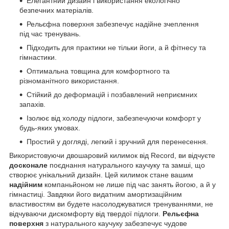
Елегантний дизайн і використання екологічно
безпечних матеріалів.
Рельєфна поверхня забезпечує надійне зчеплення
під час тренувань.
Підходить для практики не тільки йоги, а й фітнесу та
гімнастики.
Оптимальна товщина для комфортного та
різноманітного використання.
Стійкий до деформацій і позбавлений неприємних
запахів.
Ізолює від холоду підлоги, забезпечуючи комфорт у
будь-яких умовах.
Простий у догляді, легкий і зручний для перенесення.
Використовуючи двошаровий килимок від Record, ви відчуєте
досконале
поєднання натурального каучуку та замші, що
створює унікальний дизайн. Цей килимок стане вашим
надійним
компаньйоном не лише під час занять йогою, а й у
гімнастиці. Завдяки його видатним амортизаційним
властивостям ви будете насолоджуватися тренуваннями, не
відчуваючи дискомфорту від твердої підлоги.
Рельєфна
поверхня
з натурального каучуку забезпечує чудове