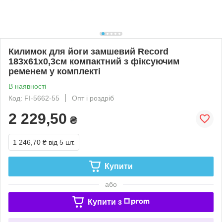
Килимок для йоги замшевий Record
183x61x0,3см компактний з фіксуючим
ременем у комплекті
В наявності
Код: FI-5662-55
Опт і роздріб
2 229,50
₴
1 246,70 ₴
від 5 шт.
Купити
або
Купити з