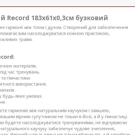
 Record 183x61x0,3см бузковий
ні гармонії між тілом і духом. Створений для забезпечення
допомагає вам насолоджуватися кожною практикою,
можливих травм.
cord:
ечних матеріалів.
під час тренувань.
та гімнастики.
ітного використання.
апахів.
у будь-яких умовах.
ня.
уєте гармонію між натуральним каучуком і замшею,
ашим вірним супутником не тільки в йозі, а й у гімнастиці.
ви будете насолоджуватися тренуваннями, не відчуваючи
 натурального каучуку забезпечує чудове зчеплення,
х. Верхній шар із замші не тільки вбирає піт, а й запобігає