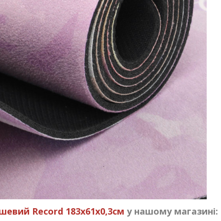
евий Record 183x61x0,3см
у нашому магазині: