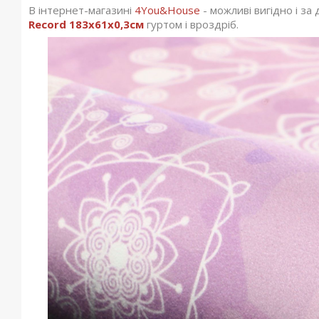
В інтернет-магазині
4You&House
- можливі вигідно і з
Record 183x61x0,3см
гуртом і вроздріб.