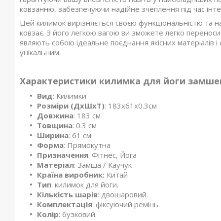
ковзанню, забезпечуючи надійне зчеплення під час інт
Цей килимок вирізняється своєю функціональністю та над
ковзає. З його легкою вагою ви зможете легко переносит
являють собою ідеальне поєднання якісних матеріалів 
унікальним.
Характеристики килимка для йоги замше
Вид
: Килимки
Розміри (ДхШхТ)
: 183x61x0.3см
Довжина
: 183 см
Товщина
: 0.3 см
Ширина
: 61 см
Форма
: Прямокутна
Призначення
: Фітнес, Йога
Матеріал
: Замша / Каучук
Країна виробник:
Китай
Тип
: килимок для йоги.
Кількість шарів
: двошаровий.
Комплектація
: фіксуючий ремінь.
Колір
: бузковий.