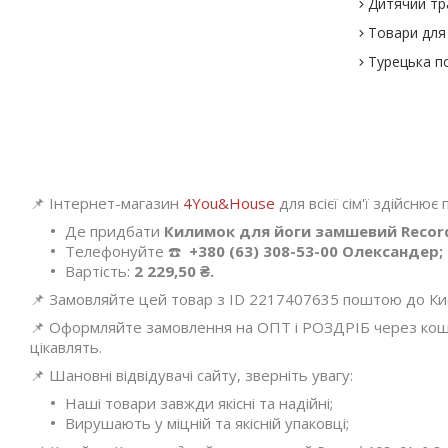
Дитячий тр
Товари для 
Турецька п
📌 Інтернет-магазин
4You&House
для всієї сім'ї здійснює
Де придбати
Килимок для йоги замшевий Recor
Телефонуйте ☎️
+380 (63) 308-53-00 Олександер;
Вартість:
2 229,50 ₴.
📌 Замовляйте цей товар з ID 2217407635 поштою до Києва
📌 Оформляйте замовлення на ОПТ і РОЗДРІБ через кошик
цікавлять.
📌 Шановні відвідувачі сайту, зверніть увагу:
Наші товари завжди якісні та надійні;
Вирушають у міцній та якісній упаковці;