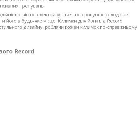
енсивних тренувань.
ійністю: він не електризується, не пропускає холод і не
и його в будь-яке місце. Килимки для йоги від Record
і стильного дизайну, роблячи кожен килимок по-справжньому
вого Record