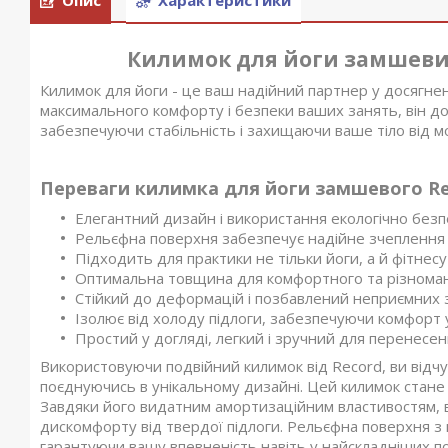
Килимок для йоги замшевий
Килимок для йоги - це ваш надійний партнер у досягнен
максимального комфорту і безпеки ваших занять, він 
забезпечуючи стабільність і захищаючи ваше тіло від 
Переваги килимка для йоги замшевого Re
Елегантний дизайн і використання екологічно безп
Рельєфна поверхня забезпечує надійне зчеплення 
Підходить для практики не тільки йоги, а й фітнесу 
Оптимальна товщина для комфортного та різноман
Стійкий до деформацій і позбавлений неприємних з
Ізолює від холоду підлоги, забезпечуючи комфорт 
Простий у догляді, легкий і зручний для перенесен
Використовуючи подвійний килимок від Record, ви відч
поєднуючись в унікальному дизайні. Цей килимок стане в
Завдяки його видатним амортизаційним властивостям, 
дискомфорту від твердої підлоги. Рельєфна поверхня з
гарантуючи вашу впевненість навіть у найскладніших поза