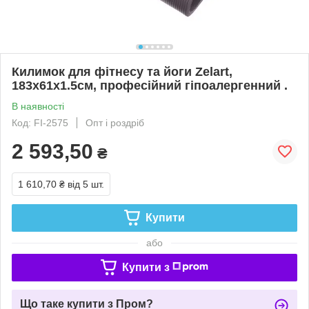
Килимок для фітнесу та йоги Zelart,
183x61x1.5см, професійний гіпоалергенний .
В наявності
Код: FI-2575
Опт і роздріб
2 593,50
₴
1 610,70 ₴
від 5 шт.
Купити
або
Купити з
Що таке купити з Пром?