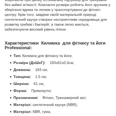
без зайвої м'якості. Компактні розміри роблять його зручним у
зберіганні вдома та легким у транспортуванні до фітнес-
центру. Крім того, завдяки своїй матеріальній природі
синтетичний каучук створює несприятливе середовище для
розвитку грибків і бактерій, а також легко миється,
забезпечуючи високий рівень гігієни.
Характеристики Килимка для фітнесу та йоги
Professional:
Тип:
Килимок для фітнесу та йоги;
Розміри (ДхШхГ):
183x61x0,4см;
Довжина:
183 см;
Товщина:
1.5 см;
Ширина:
61 см;
Форма:
Прямокутні;
Призначення:
Фітнес, Тренажерний зал;
Матеріал:
синтетичний каучук (NBR);
Матеріал:
NBR, гума;