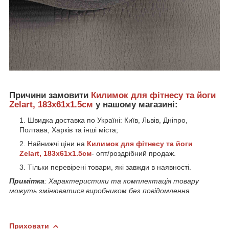
Причини замовити
Килимок для фітнесу та йоги
Zelart, 183x61x1.5см
у нашому магазині:
Швидка доставка по Україні: Київ, Львів, Дніпро,
Полтава, Харків та інші міста;
Найнижчі ціни на
Килимок для фітнесу та йоги
Zelart, 183x61x1.5см
- опт/роздрібний продаж.
Тільки перевірені товари, які завжди в наявності.
Примітка
: Характеристики та комплектація товару
можуть змінюватися виробником без повідомлення.
Приховати