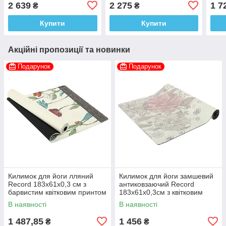
принтом Марш слонів
розміткою
2 639
2 275
1 7
₴
₴
Купити
Купити
Акційні пропозиції та новинки
Подарунок
Подарунок
Килимок для йоги лляний
Килимок для йоги замшевий
Record 183x61x0,3 см з
антиковзаючий Record
барвистим квітковим принтом
183x61x0,3см з квітковим
принтом
В наявності
В наявності
1 487,85
1 456
₴
₴