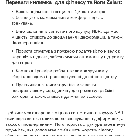
Переваги килимка для фітнесу та йоги Zelart:
Висока щільність і товщина в 1,5 сантиметра
забезпечують максимальний комфорт під час
тренувань.
Виготовлений із синтетичного каучуку NBR, що має
міцність, стійкість до зношування і деформацій, а також
гіпоалергенність.
Пориста структура з пружною податливістю нівелює
жорсткість підлоги, забезпечуючи оптимальну підтримку
для вправ.
Компактні розміри роблять килимок зручним у
зберіганні вдома і транспортуванні до фітнес-центру.
Практичність з точки зору гігієни завдяки
несприятливому середовищу для розвитку грибків і
бактерій, а також стійкості до мийних засобів.
Цей килимок створено з міцного синтетичного каучуку NBR,
який вирізняється стійкістю до зношування і деформацій, а
також є гіпоалергенним. Його пориста структура забезпечує
пружність, яка допомагає пом'якшити жорстку підлогу,
зберігаючи при цьому оптимальну підтримку для тренувань