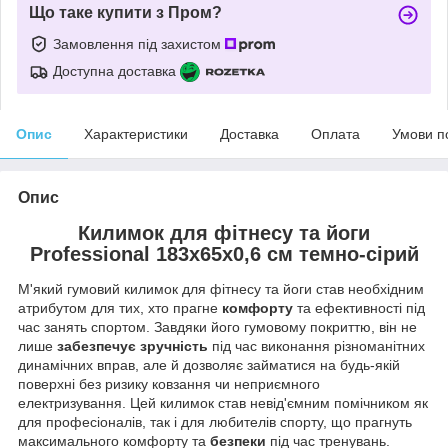
Що таке купити з Пром?
Замовлення під захистом
Доступна доставка
Опис
Характеристики
Доставка
Оплата
Умови п
Опис
Килимок для фітнесу та йоги
Professional 183x65x0,6 см темно-сірий
М'який гумовий килимок для фітнесу та йоги став необхідним
атрибутом для тих, хто прагне
комфорту
та ефективності під
час занять спортом. Завдяки його гумовому покриттю, він не
лише
забезпечує зручність
під час виконання різноманітних
динамічних вправ, але й дозволяє займатися на будь-якій
поверхні без ризику ковзання чи неприємного
електризування. Цей килимок став невід'ємним помічником як
для професіоналів, так і для любителів спорту, що прагнуть
максимального комфорту та
безпеки
під час тренувань.