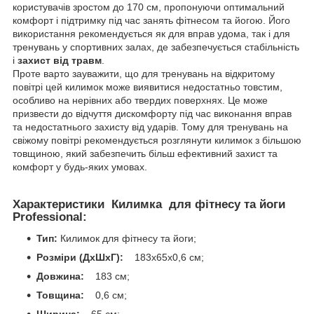
користувачів зростом до 170 см, пропонуючи оптимальний
комфорт і підтримку під час занять фітнесом та йогою. Його
використання рекомендується як для вправ удома, так і для
тренувань у спортивних залах, де забезпечується стабільність
і
захист від травм
.
Проте варто зауважити, що для тренувань на відкритому
повітрі цей килимок може виявитися недостатньо товстим,
особливо на нерівних або твердих поверхнях. Це може
призвести до відчуття дискомфорту під час виконання вправ
та недостатнього захисту від ударів. Тому для тренувань на
свіжому повітрі рекомендується розглянути килимок з більшою
товщиною, який забезпечить більш ефективний захист та
комфорт у будь-яких умовах.
Характеристики Килимка для фітнесу та йоги
Professional:
Тип:
Килимок для фітнесу та йоги;
Розміри (ДхШхГ):
183x65x0,6 см;
Довжина:
183 см;
Товщина:
0,6 см;
Ширина:
65 см;