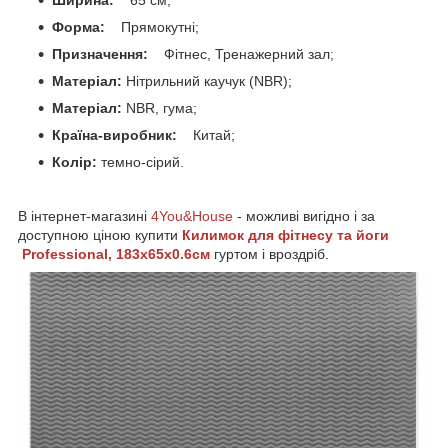
Форма:
Прямокутні;
Призначення:
Фітнес, Тренажерний зал;
Матеріал:
Нітрильний каучук (NBR);
Матеріал:
NBR, гума;
Країна-виробник:
Китай;
Колір:
темно-сірий.
В інтернет-магазині
4You&House
- можливі вигідно і за
доступною ціною купити
Килимок для фітнесу та йоги
Professional, 183x65x0.6см
гуртом і вроздріб.