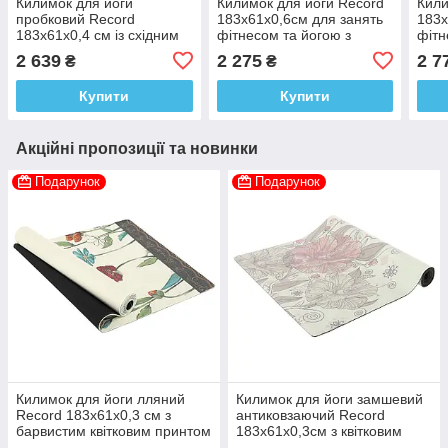
Килимок для йоги
Килимок для йоги Record
Кили
пробковий Record
183x61x0,6см для занять
183x
183x61x0,4 см із східним
фітнесом та йогою з
фітн
принтом Марш слонів
розміткою
до з
2 639
2 275
2 7
₴
₴
Купити
Купити
Акційні пропозиції та новинки
Подарунок
Подарунок
Килимок для йоги лляний
Килимок для йоги замшевий
Record 183x61x0,3 см з
антиковзаючий Record
барвистим квітковим принтом
183x61x0,3см з квітковим
принтом