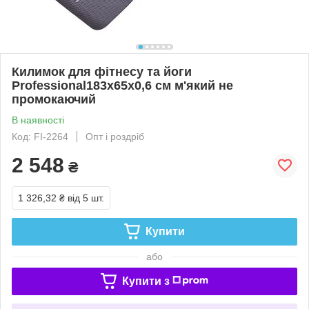
Килимок для фітнесу та йоги
Professional183x65x0,6 см м'який не
промокаючий
В наявності
Код: FI-2264
Опт і роздріб
2 548
₴
1 326,32 ₴
від 5 шт.
Купити
або
Купити з