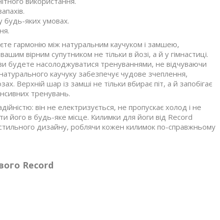
ітного використання.
апахів.
у будь-яких умовах.
ня.
уєте гармонію між натуральним каучуком і замшею,
ашим вірним супутником не тільки в йозі, а й у гімнастиці.
ви будете насолоджуватися тренуваннями, не відчуваючи
 натурального каучуку забезпечує чудове зчеплення,
х. Верхній шар із замші не тільки вбирає піт, а й запобігає
енсивних тренувань.
ійністю: він не електризується, не пропускає холод і не
и його в будь-яке місце. Килимки для йоги від Record
і стильного дизайну, роблячи кожен килимок по-справжньому
вого Record