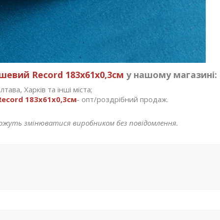
евий Record 183x61x0,3см
у нашому магазині:
тава, Харків та інші міста;
ecord 183x61x0,3см
- опт/роздрібний продаж.
ожуть змінюватися виробником без повідомлення.