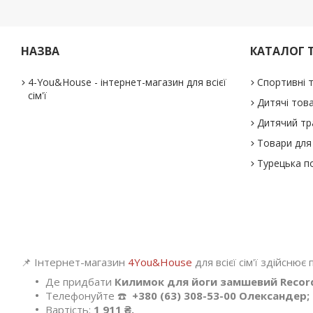
НАЗВА
КАТАЛОГ 
4-You&House - інтернет-магазин для всієї
Спортивні 
сім'ї
Дитячі тов
Дитячий тр
Товари для 
Турецька п
📌 Інтернет-магазин
4You&House
для всієї сім'ї здійснює
Де придбати
Килимок для йоги замшевий Recor
Телефонуйте ☎️
+380 (63) 308-53-00 Олександер;
Вартість:
1 911 ₴.