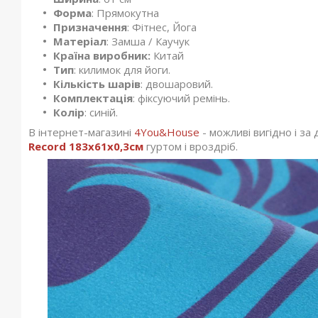
Форма
: Прямокутна
Призначення
: Фітнес, Йога
Матеріал
: Замша / Каучук
Країна виробник:
Китай
Тип
: килимок для йоги.
Кількість шарів
: двошаровий.
Комплектація
: фіксуючий ремінь.
Колір
: синій.
В інтернет-магазині
4You&House
- можливі вигідно і з
Record 183x61x0,3см
гуртом і вроздріб.