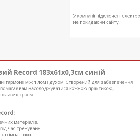
У компанії підключені електр
не покидаючи сайту.
й Record 183x61x0,3см синій
ні гармонії між тілом і духом. Створений для забезпечення
допомагає вам насолоджуватися кожною практикою,
можливих травм.
cord:
ечних матеріалів.
під час тренувань.
та гімнастики.