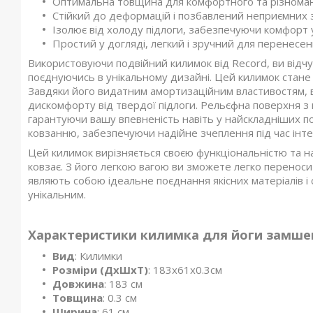
Оптимальна товщина для комфортного та різноман
Стійкий до деформацій і позбавлений неприємних з
Ізолює від холоду підлоги, забезпечуючи комфорт 
Простий у догляді, легкий і зручний для перенесен
Використовуючи подвійний килимок від Record, ви відч
поєднуючись в унікальному дизайні. Цей килимок стане в
Завдяки його видатним амортизаційним властивостям, 
дискомфорту від твердої підлоги. Рельєфна поверхня з
гарантуючи вашу впевненість навіть у найскладніших поза
ковзанню, забезпечуючи надійне зчеплення під час інт
Цей килимок вирізняється своєю функціональністю та над
ковзає. З його легкою вагою ви зможете легко переносит
являють собою ідеальне поєднання якісних матеріалів 
унікальним.
Характеристики килимка для йоги замше
Вид
: Килимки
Розміри (ДхШхТ)
: 183x61x0.3см
Довжина
: 183 см
Товщина
: 0.3 см
Ширина
: 61 см