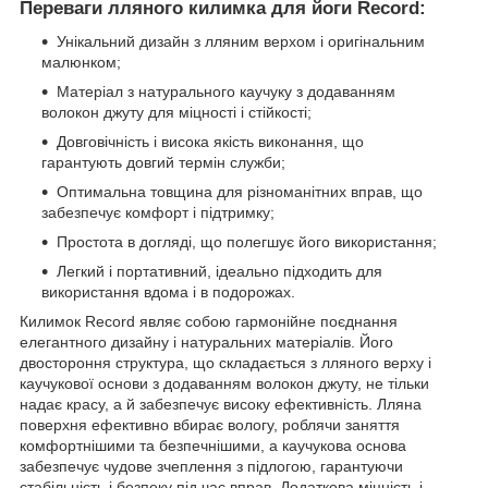
Переваги лляного килимка для йоги Record:
Унікальний дизайн з лляним верхом і оригінальним
малюнком;
Матеріал з натурального каучуку з додаванням
волокон джуту для міцності і стійкості;
Довговічність і висока якість виконання, що
гарантують довгий термін служби;
Оптимальна товщина для різноманітних вправ, що
забезпечує комфорт і підтримку;
Простота в догляді, що полегшує його використання;
Легкий і портативний, ідеально підходить для
використання вдома і в подорожах.
Килимок Record являє собою гармонійне поєднання
елегантного дизайну і натуральних матеріалів. Його
двостороння структура, що складається з лляного верху і
каучукової основи з додаванням волокон джуту, не тільки
надає красу, а й забезпечує високу ефективність. Лляна
поверхня ефективно вбирає вологу, роблячи заняття
комфортнішими та безпечнішими, а каучукова основа
забезпечує чудове зчеплення з підлогою, гарантуючи
стабільність і безпеку під час вправ. Додаткова міцність і