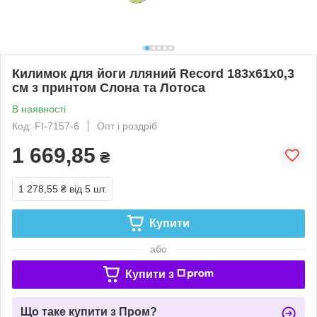
Килимок для йоги лляний Record 183x61x0,3
см з принтом Слона та Лотоса
В наявності
Код: FI-7157-6
Опт і роздріб
1 669,85
₴
1 278,55 ₴
від 5 шт.
Купити
або
Купити з
Що таке купити з Пром?