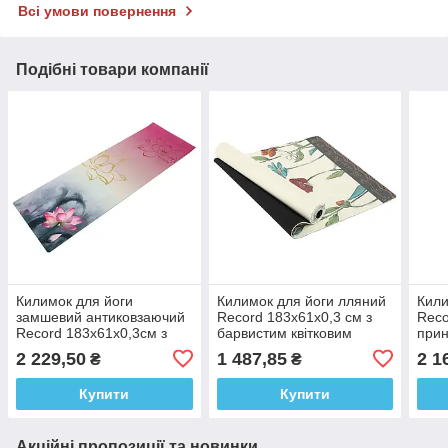
Всі умови повернення
Подібні товари компанії
Килимок для йоги
Килимок для йоги лляний
Кили
замшевий антиковзаючий
Record 183x61x0,3 см з
Reco
Record 183x61x0,3см з
барвистим квітковим
прин
принтом індійського
принтом
2 229,50
1 487,85
2 1
₴
₴
лотоса
Купити
Купити
Акційні пропозиції та новинки