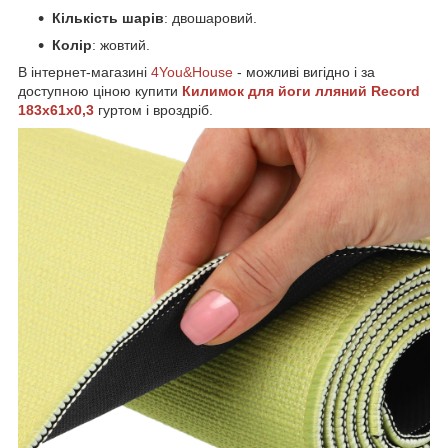
Кількість шарів
: двошаровий.
Колір
: жовтий.
В інтернет-магазині
4You&House
- можливі вигідно і за
доступною ціною купити
Килимок для йоги лляний Record
183x61x0,3
гуртом і вроздріб.