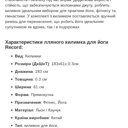
стійкість, що забезпечуються волокнами джуту, роблять
килимок ідеальним вибором для практики йоги, фітнесу та
гімнастики. У комплекті з килимком поставляється зручний
ремінь для перенесення, що робить його ідеальним
супутником як вдома, так і в подорожах.
Характеристики лляного килимка для йоги
Record:
Вид
: Килимки
Розміри (ДхШхТ)
: 183x61x.0.3см
Довжина
: 183 см
Товщина
: 0.3 см
Ширина
: 61 см
Форма
: Прямокутна
Призначення
: Фітнес, Йога
Матеріал
: Льон / Каучук
Країна виробник
: Китай
Тип
: килимок для йоги.