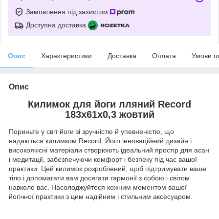
Замовлення під захистом
Доступна доставка
Опис
Характеристики
Доставка
Оплата
Умови п
Опис
Килимок для йоги лляний Record
183x61x0,3 жовтий
Пориньте у світ йоги зі зручністю й упевненістю, що
надаються килимком Record. Його інноваційний дизайн і
високоякісні матеріали створюють ідеальний простір для асан
і медитації, забезпечуючи комфорт і безпеку під час вашої
практики. Цей килимок розроблений, щоб підтримувати ваше
тіло і допомагати вам досягати гармонії з собою і світом
навколо вас. Насолоджуйтеся кожним моментом вашої
йогічної практики з цим надійним і стильним аксесуаром.