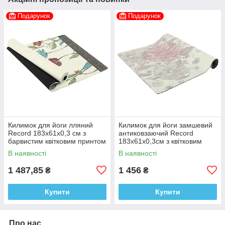
Подарунок
Подарунок
Килимок для йоги лляний
Килимок для йоги замшевий
Record 183x61x0,3 см з
антиковзаючий Record
барвистим квітковим принтом
183x61x0,3см з квітковим
принтом
В наявності
В наявності
1 487,85
1 456
₴
₴
Купити
Купити
Про нас