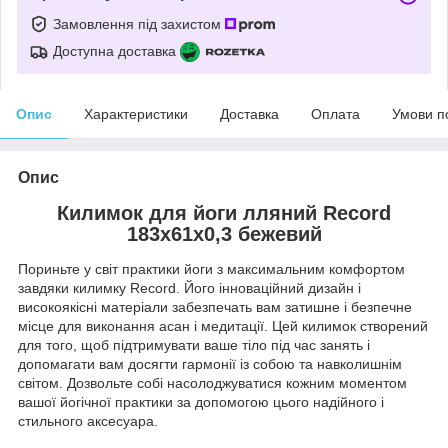
Замовлення під захистом
Доступна доставка
Опис
Характеристики
Доставка
Оплата
Умови п
Опис
Килимок для йоги лляний Record
183x61x0,3 бежевий
Пориньте у світ практики йоги з максимальним комфортом
завдяки килимку Record. Його інноваційний дизайн і
високоякісні матеріали забезпечать вам затишне і безпечне
місце для виконання асан і медитації. Цей килимок створений
для того, щоб підтримувати ваше тіло під час занять і
допомагати вам досягти гармонії із собою та навколишнім
світом. Дозвольте собі насолоджуватися кожним моментом
вашої йогічної практики за допомогою цього надійного і
стильного аксесуара.