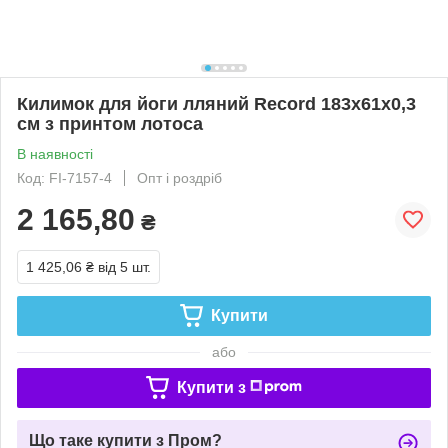
Килимок для йоги лляний Record 183x61x0,3
см з принтом лотоса
В наявності
Код: FI-7157-4
Опт і роздріб
2 165,80
₴
1 425,06 ₴
від 5 шт.
Купити
або
Купити з
Що таке купити з Пром?