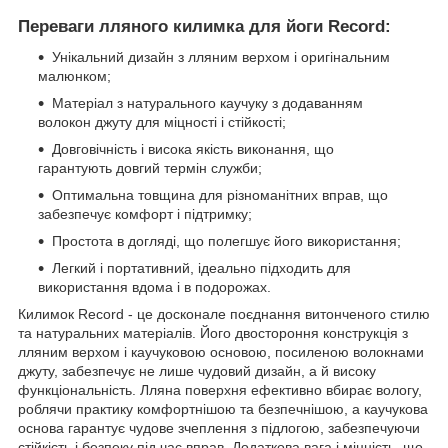
Переваги лляного килимка для йоги Record:
Унікальний дизайн з лляним верхом і оригінальним
малюнком;
Матеріал з натурального каучуку з додаванням
волокон джуту для міцності і стійкості;
Довговічність і висока якість виконання, що
гарантують довгий термін служби;
Оптимальна товщина для різноманітних вправ, що
забезпечує комфорт і підтримку;
Простота в догляді, що полегшує його використання;
Легкий і портативний, ідеально підходить для
використання вдома і в подорожах.
Килимок Record - це досконале поєднання витонченого стилю
та натуральних матеріалів. Його двостороння конструкція з
лляним верхом і каучуковою основою, посиленою волокнами
джуту, забезпечує не лише чудовий дизайн, а й високу
функціональність. Лляна поверхня ефективно вбирає вологу,
роблячи практику комфортнішою та безпечнішою, а каучукова
основа гарантує чудове зчеплення з підлогою, забезпечуючи
стійкість і безпеку під час вправ. Додаткова вага і міцність, що