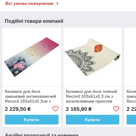
Всі умови повернення
Подібні товари компанії
Килимок для йоги
Килимок для йоги лляний
Кили
замшевий антиковзаючий
Record 183x61x0,3 см з
замш
Record 183x61x0,3см з
ексклюзивним принтом
Reco
принтом індійського
мандала Чакри
прин
2 229,50
2 165,80
2 2
₴
₴
лотоса
Купити
Купити
Акційні пропозиції та новинки