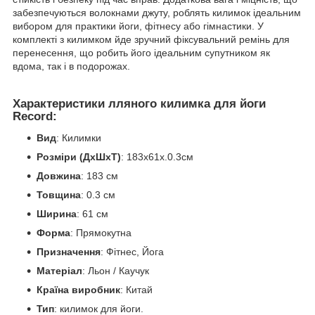
забезпечуються волокнами джуту, роблять килимок ідеальним
вибором для практики йоги, фітнесу або гімнастики. У
комплекті з килимком йде зручний фіксувальний ремінь для
перенесення, що робить його ідеальним супутником як
вдома, так і в подорожах.
Характеристики лляного килимка для йоги
Record:
Вид
: Килимки
Розміри (ДхШхТ)
: 183x61x.0.3см
Довжина
: 183 см
Товщина
: 0.3 см
Ширина
: 61 см
Форма
: Прямокутна
Призначення
: Фітнес, Йога
Матеріал
: Льон / Каучук
Країна виробник
: Китай
Тип
: килимок для йоги.