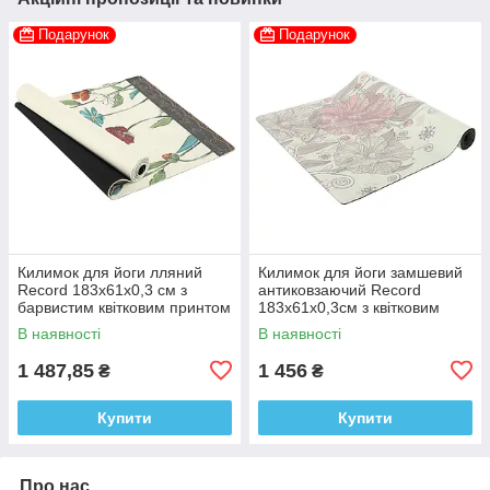
Подарунок
Подарунок
Килимок для йоги лляний
Килимок для йоги замшевий
Record 183x61x0,3 см з
антиковзаючий Record
барвистим квітковим принтом
183x61x0,3см з квітковим
принтом
В наявності
В наявності
1 487,85
1 456
₴
₴
Купити
Купити
Про нас