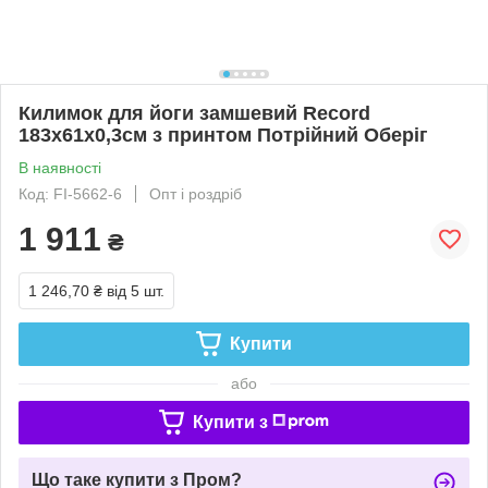
Килимок для йоги замшевий Record
183x61x0,3см з принтом Потрійний Оберіг
В наявності
Код: FI-5662-6
Опт і роздріб
1 911
₴
1 246,70 ₴
від 5 шт.
Купити
або
Купити з
Що таке купити з Пром?