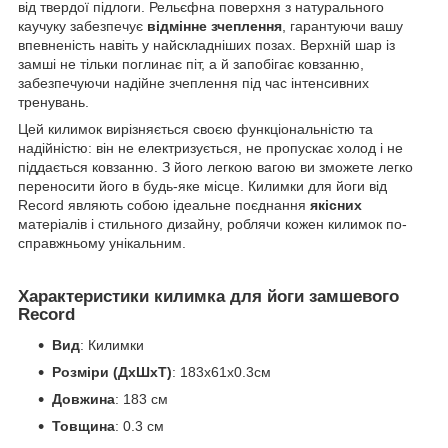
від твердої підлоги. Рельєфна поверхня з натурального
каучуку забезпечує
відмінне зчеплення
, гарантуючи вашу
впевненість навіть у найскладніших позах. Верхній шар із
замші не тільки поглинає піт, а й запобігає ковзанню,
забезпечуючи надійне зчеплення під час інтенсивних
тренувань.
Цей килимок вирізняється своєю функціональністю та
надійністю: він не електризується, не пропускає холод і не
піддається ковзанню. З його легкою вагою ви зможете легко
переносити його в будь-яке місце. Килимки для йоги від
Record являють собою ідеальне поєднання
якісних
матеріалів і стильного дизайну, роблячи кожен килимок по-
справжньому унікальним.
Характеристики килимка для йоги замшевого
Record
Вид
: Килимки
Розміри (ДхШхТ)
: 183x61x0.3см
Довжина
: 183 см
Товщина
: 0.3 см