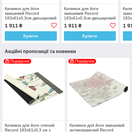
Килимок для йоги
Килимок для йоги
Кили
замшевий Record
замшевий Record
зам
183x61x0,3см двошаровий
183x61x0,3см двошаровий
183x
з принтом Мандала
з фіксуючим ременем у
з фі
1 911
1 911
1 9
₴
₴
комплекті
комп
Купити
Купити
Акційні пропозиції та новинки
Подарунок
Подарунок
Килимок для йоги лляний
Килимок для йоги замшевий
Record 183x61x0,3 см з
антиковзаючий Record