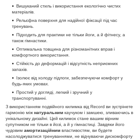
Вишуканий стиль і використання екологічно чистих
матеріалів.
Рельєфна поверхня для надійної фіксації під час
тренувань.
Підходить для практики не тільки йоги, а й фітнесу, а
також гімнастики.
Оптимальна товщина для різноманітних вправ і
комфортного використання.
Стійкість до деформацій і відсутність неприємних
запахів.
Ізолює від холоду підлоги, забезпечуючи комфорт у
будь-яких умовах.
Простий у догляді, легкий і зручний у
транспортуванні.
З використанням подвійного килимка від Record ви зустрінете
гармонію між
натуральним
каучуком і замшею, зливаючись в
унікальному дизайні. Цей килимок стане вашим вірним
супутником не тільки в йозі, а й у гімнастиці. Завдяки його
чудовим
амортизаційним
властивостям, ви будете
насолоджуватися тренуваннями, не відчуваючи дискомфорту