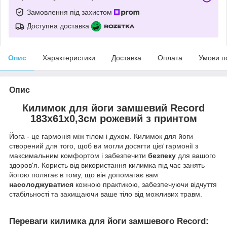
Замовлення під захистом
Доступна доставка
Опис
Характеристики
Доставка
Оплата
Умови п
Опис
Килимок для йоги замшевий Record
183x61x0,3см рожевий з принтом
Йога - це гармонія між тілом і духом. Килимок для йоги
створений для того, щоб ви могли досягти цієї гармонії з
максимальним комфортом і забезпечити
безпеку
для вашого
здоров'я. Користь від використання килимка під час занять
йогою полягає в тому, що він допомагає вам
насолоджуватися
кожною практикою, забезпечуючи відчуття
стабільності та захищаючи ваше тіло від можливих травм.
Переваги килимка для йоги замшевого Record: