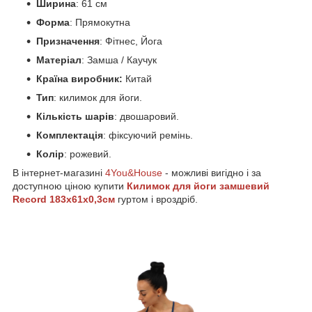
Ширина
: 61 см
Форма
: Прямокутна
Призначення
: Фітнес, Йога
Матеріал
: Замша / Каучук
Країна виробник:
Китай
Тип
: килимок для йоги.
Кількість шарів
: двошаровий.
Комплектація
: фіксуючий ремінь.
Колір
: рожевий.
В інтернет-магазині
4You&House
- можливі вигідно і за
доступною ціною купити
Килимок для йоги замшевий
Record 183x61x0,3см
гуртом і вроздріб.