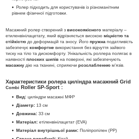
Ролер підходить для користувачів із різноманітним
рівнем фізичної підготовки.
Масажний ролер створений з
високоякісного
матеріалу –
етиленвінілацетату, який відрізняється високою
міцністю та
стійкістю
до деформацій та зносу. Його
пружна
податливість
забезпечує
комфортне
використання без відчуття зайвого
тиску на тіло та дискомфорту. Унікальність роллера полягає в
наявності
плоских шипів
на поверхні, які забезпечують
масажну
дію на тканині, сприяючи
розслабленню
м'язів.
Характеристики ролера циліндра масажний Grid
Roller SP-Sport :
Combi
Вид:
циліндри масажні МФР
Діаметр:
13 см
Довжина:
33 см
Матеріал:
етіленвінілацетат (EVA)
Матеріал внутрішньої рами:
Поліпропілен (PP)
Страна виробний:
Кітай