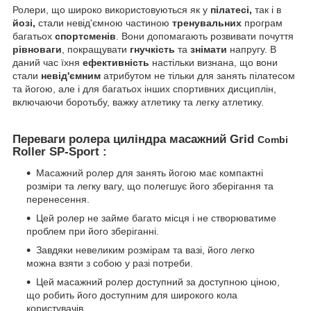
Ролери, що широко використовуються як у
пілатесі,
так і в
йозі,
стали невід'ємною частиною
тренувальних
програм
багатьох
спортсменів
. Вони допомагають розвивати почуття
рівноваги
, покращувати
гнучкість
та
знімати
напругу. В
даний час їхня
ефективність
настільки визнана, що вони
стали
невід'ємним
атрибутом не тільки для занять пілатесом
та йогою, але і для багатьох інших спортивних дисциплін,
включаючи боротьбу, важку атлетику та легку атлетику.
Переваги ролера циліндра масажний Grid
Combi
Roller SP-Sport :
Масажний ролер для занять йогою має компактні
розміри та легку вагу, що полегшує його зберігання та
перенесення.
Цей ролер не займе багато місця і не створюватиме
проблем при його зберіганні.
Завдяки невеликим розмірам та вазі, його легко
можна взяти з собою у разі потреби.
Цей масажний ролер доступний за доступною ціною,
що робить його доступним для широкого кола
користувачів.