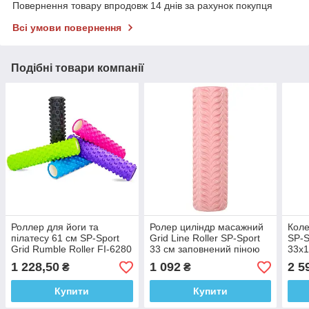
Повернення товару впродовж 14 днів за рахунок покупця
Всі умови повернення
Подібні товари компанії
Роллер для йоги та
Ролер циліндр масажний
Коле
пілатесу 61 см SP-Sport
Grid Line Roller SP-Sport
SP-S
Grid Rumble Roller FI-6280
33 см заповнений піною
33х1
мас
1 228,50
1 092
2 5
₴
₴
Купити
Купити