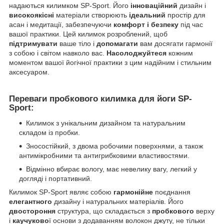
надаються килимком SP-Sport. Його
інноваційний
дизайн і
високоякісні
матеріали створюють
ідеальний
простір для
асан і медитації, забезпечуючи
комфорт і безпеку
під час
вашої практики. Цей килимок розроблений, щоб
підтримувати
ваше тіло і
допомагати
вам досягати гармонії
з собою і світом навколо вас.
Насолоджуйтеся
кожним
моментом вашої йогічної практики з цим надійним і стильним
аксесуаром.
Переваги пробкового килимка для йоги SP-
Sport:
Килимок з унікальним дизайном та натуральним
складом із пробки.
Зносостійкий, з двома робочими поверхнями, а також
антимікробними та антигрибковими властивостями.
Відмінно вбирає вологу, має невелику вагу, легкий у
догляді і портативний.
Килимок SP-Sport являє собою
гармонійне
поєднання
елегантного
дизайну і натуральних матеріалів. Його
двостороння
структура, що складається з
пробкового
верху
і
каучуково
ї основи з додаванням волокон джуту, не тільки