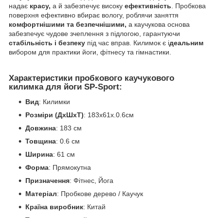
надає
красу,
а й забезпечує високу
ефективність
. Пробкова
поверхня ефективно вбирає вологу, роблячи заняття
комфортнішими та безпечнішими,
а каучукова основа
забезпечує чудове зчеплення з підлогою, гарантуючи
стабільність і безпеку
під час вправ. Килимок є і
деальним
вибором для практики йоги, фітнесу та гімнастики.
Характеристики пробкового каучукового
килимка для йоги SP-Sport:
Вид
: Килимки
Розміри (ДхШхТ)
: 183x61x.0.6см
Довжина
: 183 см
Товщина
: 0.6 см
Ширина
: 61 см
Форма
: Прямокутна
Призначення
: Фітнес, Йога
Матеріал
: Пробкове дерево / Каучук
Країна виробник
: Китай