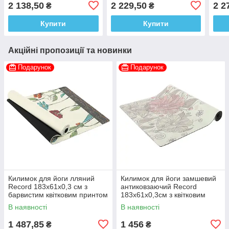
приємним квітковим
розм
2 138,50
2 229,50
2 2
₴
₴
принтом
Купити
Купити
Акційні пропозиції та новинки
Подарунок
Подарунок
Килимок для йоги лляний
Килимок для йоги замшевий
Record 183x61x0,3 см з
антиковзаючий Record
барвистим квітковим принтом
183x61x0,3см з квітковим
принтом
В наявності
В наявності
1 487,85
1 456
₴
₴