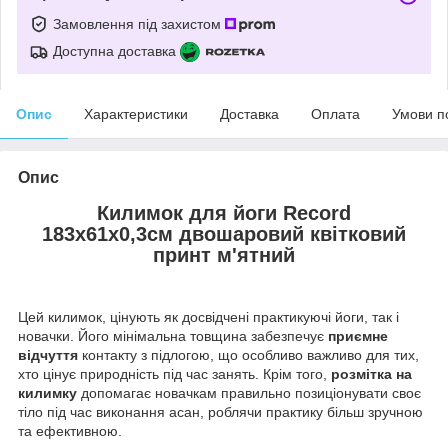
Замовлення під захистом
Доступна доставка
Опис
Характеристики
Доставка
Оплата
Умови п
Опис
Килимок для йоги Record
183x61x0,3см двошаровий
квітковий
принт м'ятний
Цей килимок, цінують як досвідчені практикуючі йоги, так і
новачки. Його мінімальна товщина забезпечує
приємне
відчуття
контакту з підлогою, що особливо важливо для тих,
хто цінує природність під час занять. Крім того,
розмітка на
килимку
допомагає новачкам правильно позиціонувати своє
тіло під час виконання асан, роблячи практику більш зручною
та ефективною.