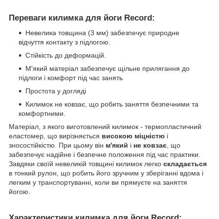
Переваги килимка для йоги Record
:
Невелика товщина (3 мм) забезпечує природне
відчуття контакту з підлогою.
Стійкість до деформацій.
М'який матеріал забезпечує щільне прилягання до
підлоги і комфорт під час занять
Простота у догляді
Килимок не ковзає, що робить заняття безпечними та
комфортними.
Матеріал, з якого виготовлений килимок - термопластичний
еластомер, що вирізняється
високою міцністю
і
зносостійкістю. При цьому він
м'який
і
не ковзає
, що
забезпечує надійне і безпечне положення під час практики.
Завдяки своїй невеликій товщині килимок легко
складається
в тонкий рулон, що робить його зручним у зберіганні вдома і
легким у транспортуванні, коли ви прямуєте на заняття
йогою.
Характеристики килимка для йоги Record
: