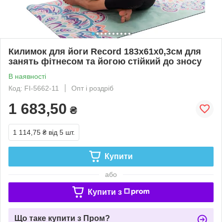
Килимок для йоги Record 183x61x0,3см для
занять фітнесом та йогою стійкий до зносу
В наявності
Код: FI-5662-11
Опт і роздріб
1 683,50
₴
1 114,75 ₴
від 5 шт.
Купити
або
Купити з
Що таке купити з Пром?