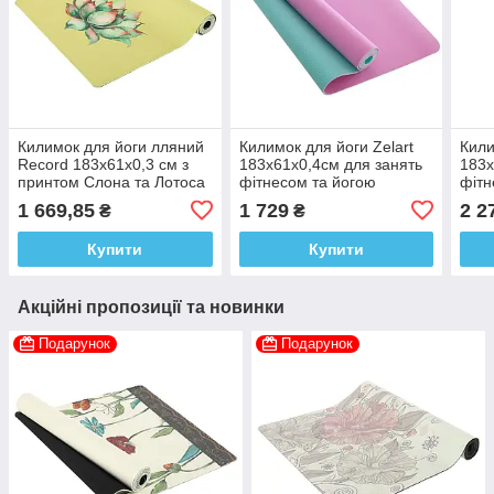
Килимок для йоги лляний
Килимок для йоги Zelart
Кили
Record 183x61x0,3 см з
183x61x0,4см для занять
183x
принтом Слона та Лотоса
фітнесом та йогою
фітн
до з
1 669,85
1 729
2 2
₴
₴
Купити
Купити
Акційні пропозиції та новинки
Подарунок
Подарунок