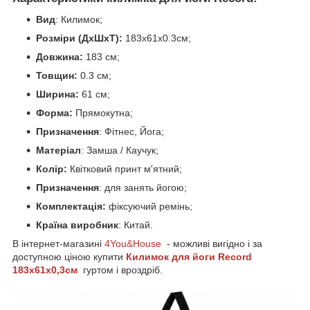
Вид
: Килимок;
Розміри (ДхШхТ):
183x61x0.3см;
Довжина:
183 см;
Товщин:
0.3 см;
Ширина:
61 см;
Форма:
Прямокутна;
Призначення
: Фітнес, Йога;
Матеріал
: Замша / Каучук;
Колір:
Квітковий принт м'ятний;
Призначення
: для занять йогою;
Комплектація:
фіксуючий ремінь;
Країна
виробник
: Китай.
В інтернет-магазині
4You&House
- можливі вигідно і за
доступною ціною купити
Килимок для йоги Record
183x61x0,3см
гуртом і вроздріб.