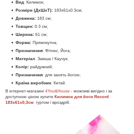
Вид
: Килимок;
Розміри (ДхШхТ):
183x61x0.3см;
Довжина:
183 см;
Товщин:
0.3 см;
Ширина:
61 см;
Форма:
Прямокутна;
Призначення
: Фітнес, Йога;
Матеріал
: Замша / Каучук;
Колір:
райдужний;
Призначення
: для занять йогою;
Країна
виробник
: Китай.
В інтернет-магазині
4You&House
- можливі вигідно і за
доступною ціною купити
Килимок для йоги Record
183x61x0,3см
гуртом і вроздріб.