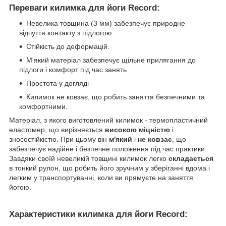
Переваги килимка для йоги Record
:
Невелика товщина (3 мм) забезпечує природне
відчуття контакту з підлогою.
Стійкість до деформацій.
М'який матеріал забезпечує щільне прилягання до
підлоги і комфорт під час занять
Простота у догляді
Килимок не ковзає, що робить заняття безпечними та
комфортними.
Матеріал, з якого виготовлений килимок - термопластичний
еластомер, що вирізняється
високою міцністю
і
зносостійкістю. При цьому він
м'який
і
не ковзає
, що
забезпечує надійне і безпечне положення під час практики.
Завдяки своїй невеликій товщині килимок легко
складається
в тонкий рулон, що робить його зручним у зберіганні вдома і
легким у транспортуванні, коли ви прямуєте на заняття
йогою.
Характеристики килимка для йоги Record
: