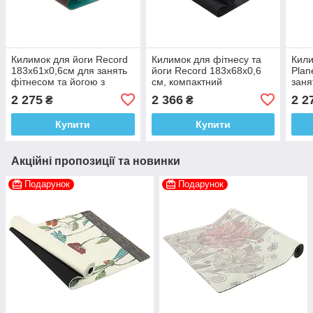
Килимок для йоги Record
Килимок для фітнесу та
Кили
183x61x0,6см для занять
йоги Record 183x68x0,6
Plan
фітнесом та йогою з
см, компактний
заня
розміткою
стій
2 275
2 366
2 2
₴
₴
Купити
Купити
Акційні пропозиції та новинки
Подарунок
Подарунок