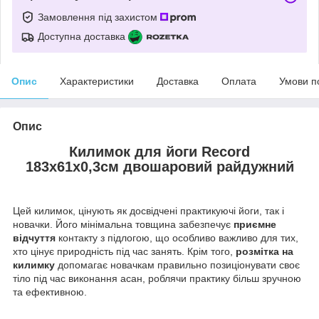
Замовлення під захистом
Доступна доставка
Опис
Характеристики
Доставка
Оплата
Умови п
Опис
Килимок для йоги Record
183x61x0,3см двошаровий
райдужний
Цей килимок, цінують як досвідчені практикуючі йоги, так і
новачки. Його мінімальна товщина забезпечує
приємне
відчуття
контакту з підлогою, що особливо важливо для тих,
хто цінує природність під час занять. Крім того,
розмітка на
килимку
допомагає новачкам правильно позиціонувати своє
тіло під час виконання асан, роблячи практику більш зручною
та ефективною.