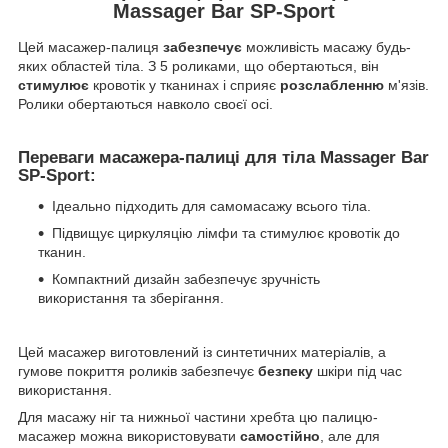
Massager Bar
SP-Sport
Цей масажер-палиця
забезпечує
можливість масажу будь-
яких областей тіла. З 5 роликами, що обертаються, він
стимулює
кровотік у тканинах і сприяє
розслабленню
м'язів.
Ролики обертаються навколо своєї осі.
Переваги масажера-палиці для тіла Massager Bar
SP-Sport:
Ідеально підходить для самомасажу всього тіла.
Підвищує циркуляцію лімфи та стимулює кровотік до
тканин.
Компактний дизайн забезпечує зручність
використання та зберігання.
Цей масажер виготовлений із синтетичних матеріалів, а
гумове покриття роликів забезпечує
безпеку
шкіри під час
використання.
Для масажу ніг та нижньої частини хребта цю палицю-
масажер можна використовувати
самостійно
, але для