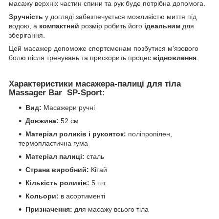
масажу верхніх частин спини та рук буде потрібна допомога.
Зручність
у догляді забезпечується можливістю миття під
водою, а
компактний
розмір робить його
ідеальним
для
зберігання.
Цей масажер допоможе спортсменам позбутися м'язового
болю після тренувань та прискорить процес
відновлення
.
Характеристики масажера-палиці для тіла
Massager Bar SP-Sport:
Вид:
Масажери ручні
Довжина:
52 см
Матеріал роликів і рукояток:
поліпропілен,
термопластична гума
Матеріал палиці:
сталь
Страна виробний:
Кітай
Кількість роликів:
5 шт.
Кольори:
в асортименті
Призначення:
для масажу всього тіла