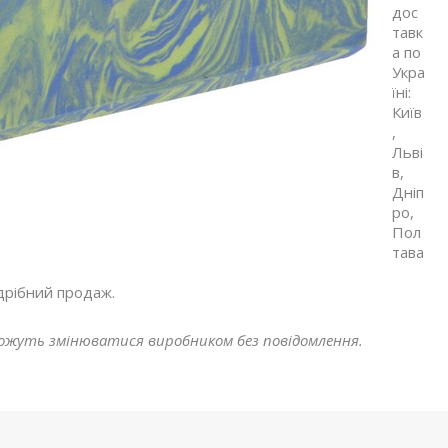
дос
тавк
а по
Укра
їні:
Київ
,
Льві
в,
Дніп
ро,
Пол
тава
дрібний продаж.
ожуть змінюватися виробником без повідомлення.