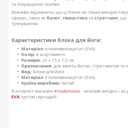
та покращення техніки.
Важливо відзначити, що ці блоки не тільки використовую
сферах, таких як
балет
,
гімнастика
та
стретчинг
, що
тренуваннях.
Характеристики блока для йоги:
Матеріал:
етиленвінілацетат (EVA)
Колір:
в асортименті
Розміри:
23 x 15 x 7,5 см
Призначення:
для занять йогою, стретчингом та 
Вид:
Блоки для йоги
Матеріал:
Етиленвінілацетат (EVA)
Країна виробник:
Китай
В інтернет-магазині
4You&House
- можливі вигідно і з
EVA
гуртом і вроздріб.