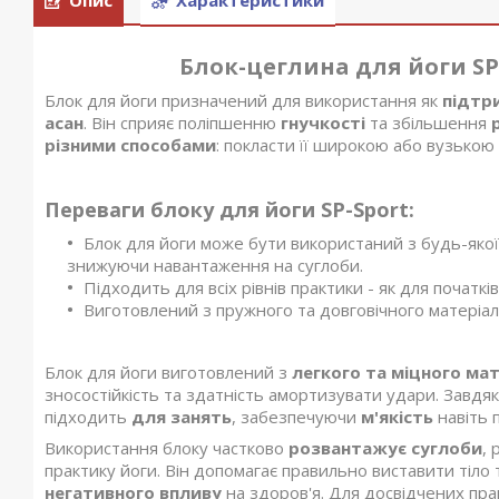
Блок-цеглина для йоги SP
Блок для йоги призначений для використання як
підтр
асан
. Він сприяє поліпшенню
гнучкості
та збільшення
різними способами
: покласти її широкою або вузькою 
Переваги блоку для йоги SP-Sport:
Блок для йоги може бути використаний з будь-якої
знижуючи навантаження на суглоби.
Підходить для всіх рівнів практики - як для початківц
Виготовлений з пружного та довговічного матеріал
Блок для йоги виготовлений з
легкого та міцного ма
зносостійкість та здатність амортизувати удари. Завдя
підходить
для занять
, забезпечуючи
м'якість
навіть 
Використання блоку частково
розвантажує суглоби
,
практику йоги. Він допомагає правильно виставити тіл
негативного впливу
на здоров'я. Для досвідчених пр