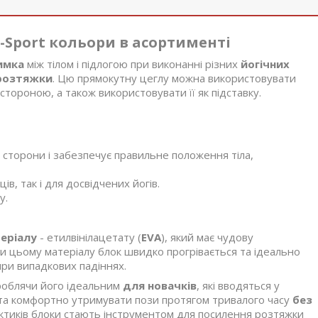
-Sport кольори в асортименті
имка
між тілом і підлогою при виконанні різних
йогічних
розтяжки
. Цю прямокутну цеглу можна використовувати
стороною, а також використовувати її як підставку.
 сторони і забезпечує правильне положення тіла,
ів, так і для досвідчених йогів.
у.
теріалу
- етилвінілацетату (
EVA
), який має чудову
ки цьому матеріалу блок швидко прогрівається та ідеально
при випадкових падіннях.
 роблячи його ідеальним
для новачків
, які вводяться у
о та комфортно утримувати пози протягом тривалого часу
без
актиків блоки стають інструментом для посилення розтяжки