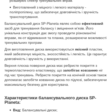
розширює спектр тренувальних вправ.
Виготовлений з міцного і легкого матеріалу -
поліпропілену, що забезпечує довговічність і зручність
транспортування.
Балансувальний диск SP-Planeta являє собою
ефективний
засіб для тренування балансу і зміцнення м'язів. Його
унікальна конструкція дає змогу проводити різноманітні
вправи, як-от віджимання та планка, розширюючи можливості
тренувальних програм.
Для виготовлення диска використовується
якісний
пластик,
який забезпечує міцність, зносостійкість і легкість. Це гарантує
довговічність і зручність у використанні.
Верхня плоска поверхня диска має ребристе покриття з
термопластичного еластомеру, що
запобігає ковзанню
ніг
під час тренувань. Ребристе покриття на конічній основі також
допомагає запобігти ковзанню диска по підлозі, забезпечуючи
максимальну безпеку для користувача.
Характеристики балансувального диска SP-
Planeta:
Вид:
Балансувальні диски;