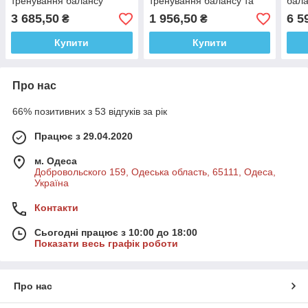
тренування балансу
тренування балансу та
бал
рівноваги
3 685,50
1 956,50
6 5
₴
₴
Купити
Купити
Про нас
66% позитивних з 53 відгуків за рік
Працює з 29.04.2020
м. Одеса
Добровольского 159, Одеська область, 65111, Одеса,
Україна
Контакти
Сьогодні працює з 10:00 до 18:00
Показати весь графік роботи
Про нас