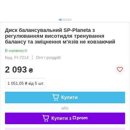
Диск балансувальний SP-Planeta з
регулюванням висотидля тренування
балансу та зміцнення мʼязів не ковзаючий
В наявності
Код: FI-7214
Опт і роздріб
2 093
₴
1 051,05 ₴
від 5 шт.
Купити
або
Купити з