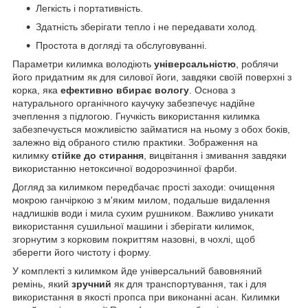
Легкість і портативність.
Здатність зберігати тепло і не передавати холод.
Простота в догляді та обслуговуванні.
Параметри килимка володіють
універсальністю
, роблячи
його придатним як для силової йоги, завдяки своїй поверхні з
корка, яка
ефективно вбирає вологу
. Основа з
натурального органічного каучуку забезпечує надійне
зчеплення з підлогою. Гнучкість використання килимка
забезпечується можливістю займатися на ньому з обох боків,
залежно від обраного стилю практики. Зображення на
килимку
стійке до стирання
, вицвітання і змивання завдяки
використанню нетоксичної водорозчинної фарби.
Догляд за килимком передбачає прості заходи: очищення
мокрою ганчіркою з м'яким милом, подальше видалення
надлишків води і мила сухим рушником. Важливо уникати
використання сушильної машини і зберігати килимок,
згорнутим з корковим покриттям назовні, в чохлі, щоб
зберегти його чистоту і форму.
У комплекті з килимком йде універсальний бавовняний
ремінь, який
зручний
як для транспортування, так і для
використання в якості пропса при виконанні асан. Килимки