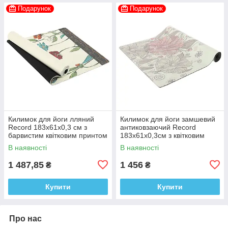
Подарунок
Подарунок
Килимок для йоги лляний
Килимок для йоги замшевий
Record 183x61x0,3 см з
антиковзаючий Record
барвистим квітковим принтом
183x61x0,3см з квітковим
принтом
В наявності
В наявності
1 487,85
1 456
₴
₴
Купити
Купити
Про нас