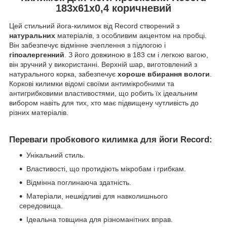
183x61x0,4 коричневий
Цей стильний йога-килимок від Record створений з
натуральних
матеріалів, з особливим акцентом на пробці.
Він забезпечує відмінне зчеплення з підлогою і
гіпоалергенний
. З його довжиною в 183 см і легкою вагою,
він зручний у використанні. Верхній шар, виготовлений з
натурального корка, забезпечує
хороше вбирання вологи
.
Коркові килимки відомі своїми антимікробними та
антигрибковими властивостями, що робить їх ідеальним
вибором навіть для тих, хто має підвищену чутливість до
різних матеріалів.
Переваги пробкового килимка для йоги Record:
Унікальний стиль.
Властивості, що протидіють мікробам і грибкам.
Відмінна поглинаюча здатність.
Матеріали, нешкідливі для навколишнього
середовища.
Ідеальна товщина для різноманітних вправ.