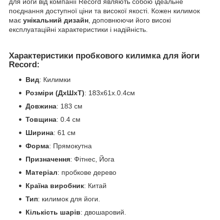
для йоги від компанії Record являють собою ідеальне
поєднання доступної ціни та високої якості. Кожен килимок
має
унікальний дизайн
, доповнюючи його високі
експлуатаційні характеристики і надійність.
Характеристики пробкового килимка для йоги
Record:
Вид
: Килимки
Розміри (ДхШхТ)
: 183x61x.0.4см
Довжина
: 183 см
Товщина
: 0.4 см
Ширина
: 61 см
Форма
: Прямокутна
Призначення
: Фітнес, Йога
Матеріал
: пробкове дерево
Країна виробник
: Китай
Тип
: килимок для йоги.
Кількість шарів
: двошаровий.