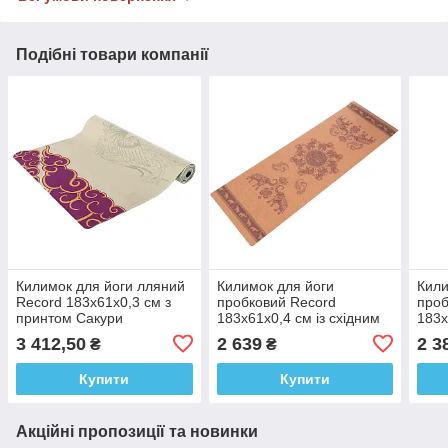
Подібні товари компанії
Килимок для йоги лляний
Килимок для йоги
Кили
Record 183x61x0,3 см з
пробковий Record
проб
принтом Сакури
183x61x0,4 см із східним
183x
принтом Марш слонів
прин
3 412,50
2 639
2 3
₴
₴
Купити
Купити
Акційні пропозиції та новинки