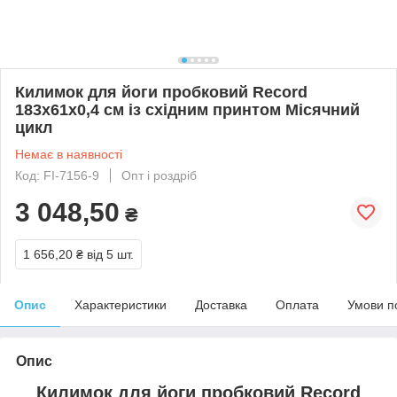
Килимок для йоги пробковий Record
183x61x0,4 см із східним принтом Місячний
цикл
Немає в наявності
Код: FI-7156-9
Опт і роздріб
3 048,50
₴
1 656,20 ₴
від 5 шт.
Опис
Характеристики
Доставка
Оплата
Умови п
Опис
Килимок для йоги пробковий Record