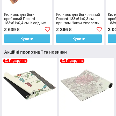
Килимок для йоги
Килимок для йоги лляний
Кили
пробковий Record
Record 183x61x0,3 см з
проб
183x61x0,4 см із східним
принтом Чакри Акварель
183x
принтом Марш слонів
прин
2 639
2 366
3 0
₴
₴
Купити
Купити
Акційні пропозиції та новинки
Подарунок
Подарунок