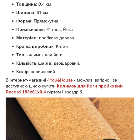
Товщина
: 0.4 см
Ширина
: 61 см
Форма
: Прямокутна
Призначення
: Фітнес, Йога
Матеріал
: пробкове дерево
Країна виробник
: Китай
Тип
: килимок для йоги.
Кількість шарів
: двошаровий.
Колір
: коричневий.
В інтернет-магазині
4You&House
- можливі вигідно і за
доступною ціною купити
Килимок для йоги пробковий
Record 183x61x0,
4
гуртом і вроздріб.