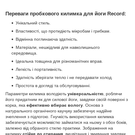
Переваги пробкового килимка для йоги Record:
Унікальний стиль.
Властивості, що протидіють мікробам і грибкам.
Відмінна поглинаюча здатність.
Матеріали, нешкідливі для навколишнього
середовища.
Ідеальна товщина для різноманітних вправ.
Легкість і портативність.
Здатність зберігати тепло і не передавати холод.
Простота в догляді та обслуговуванні.
Параметри килимка володіють
універсальністю
, роблячи
його придатним як для силової йоги, завдяки своїй поверхні з
корка, яка
ефективно вбирає вологу
. Основа з
натурального органічного каучуку забезпечує надійне
зчеплення з підлогою. Гнучкість використання килимка
забезпечується можливістю займатися на ньому з обох боків,
залежно від обраного стилю практики. Зображення на
килимку
стійке до стирання
, вицвітання і змивання завдяки