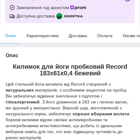
Замовлення під захистом
Доступна доставка
Опис
Характеристики
Доставка
Оплата
Умови п
Опис
Килимок для йоги пробковий Record
183x61x0,4 бежевий
Цей стильний йога-килимок від Record створений з
натуральних
матеріалів, з особливим акцентом на пробці.
Він забезпечує відмінне зчеплення з підлогою і
гіпоалергенний
. З його довжиною в 183 см і легкою вагою,
він зручний у використанні. Верхній шар, виготовлений з
натурального корка, забезпечує
хороше вбирання вологи
.
Коркові килимки відомі своїми антимікробними та
антигрибковими властивостями, що робить їх ідеальним
вибором навіть для тих, хто має підвищену чутливість до
різних матеріалів.