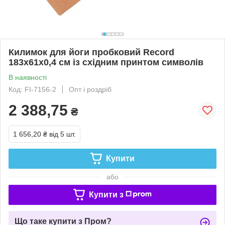
Килимок для йоги пробковий Record
183x61x0,4 см із східним принтом символів
В наявності
Код: FI-7156-2
Опт і роздріб
2 388,75
₴
1 656,20 ₴
від 5 шт.
Купити
або
Купити з
Що таке купити з Пром?