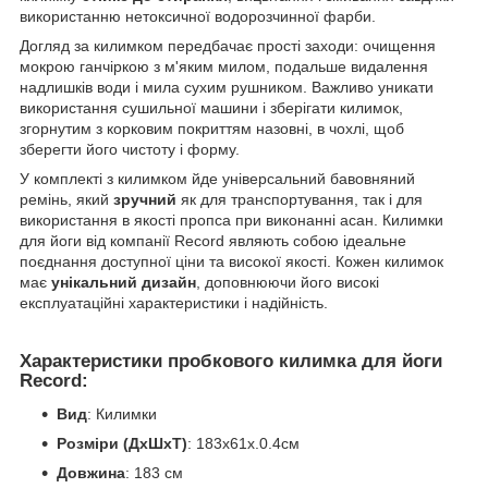
використанню нетоксичної водорозчинної фарби.
Догляд за килимком передбачає прості заходи: очищення
мокрою ганчіркою з м'яким милом, подальше видалення
надлишків води і мила сухим рушником. Важливо уникати
використання сушильної машини і зберігати килимок,
згорнутим з корковим покриттям назовні, в чохлі, щоб
зберегти його чистоту і форму.
У комплекті з килимком йде універсальний бавовняний
ремінь, який
зручний
як для транспортування, так і для
використання в якості пропса при виконанні асан. Килимки
для йоги від компанії Record являють собою ідеальне
поєднання доступної ціни та високої якості. Кожен килимок
має
унікальний дизайн
, доповнюючи його високі
експлуатаційні характеристики і надійність.
Характеристики пробкового килимка для йоги
Record:
Вид
: Килимки
Розміри (ДхШхТ)
: 183x61x.0.4см
Довжина
: 183 см