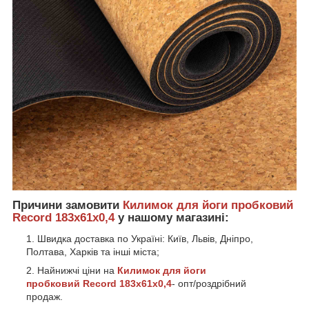
Причини замовити
Килимок для йоги пробковий
Record 183x61x0,
4
у нашому магазині:
Швидка доставка по Україні: Київ, Львів, Дніпро,
Полтава, Харків та інші міста;
Найнижчі ціни на
Килимок для йоги
пробковий Record 183x61x0,4
- опт/роздрібний
продаж.