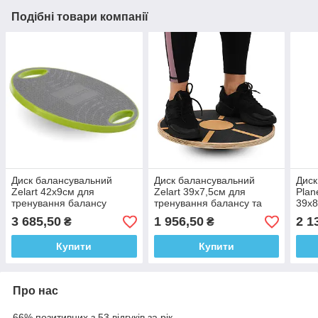
Подібні товари компанії
Диск балансувальний
Диск балансувальний
Диск
Zelart 42х9см для
Zelart 39х7,5см для
Plan
тренування балансу
тренування балансу та
39х8
рівноваги
бал
3 685,50
1 956,50
2 1
₴
₴
Купити
Купити
Про нас
66% позитивних з 53 відгуків за рік