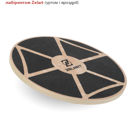
лабіринтом
Zelart
гуртом і вроздріб.