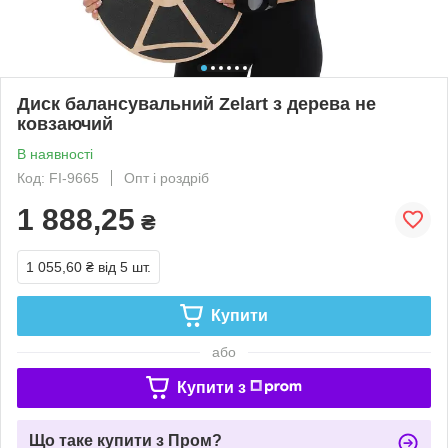
Диск балансувальний Zelart з дерева не
ковзаючий
В наявності
Код: FI-9665
Опт і роздріб
1 888,25
₴
1 055,60 ₴
від 5 шт.
Купити
або
Купити з
Що таке купити з Пром?