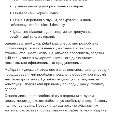
Зручний діаметр для різноманітних вправ.
Привабливий чорний колір.
Ніжка з деревини з глухим, заокругленим дном
забезпечує стабільність і безпеку.
Ідеально підходить для спортивних тренувань,
реабілітації та фізіотерапії.
Балансувальний диск Zelart має спеціально розроблену
форму опори, яка забезпечує ідеальний баланс між
стабільністю і нестійкістю. Це ключова особливість, завдяки
якій тренування з використанням цього диска стають
максимально ефективними та продуктивними.
Майданчик диска виготовлено з високоякісного шпону твердих
порід дерева, який пройшов спеціальну обробку при високій
температурі та тиску. Це забезпечує міцність і надійність
конструкції, зберігаючи при цьому природну красу і теплоту
дерева.
Основа диска являє собою ніжку з деревини з глухим,
заокругленим дном, що забезпечує стабільну опору і безпеку
під час тренувань. Поверхня диска покрита абразивним
матеріалом, який запобігає ковзанню, забезпечуючи надійне