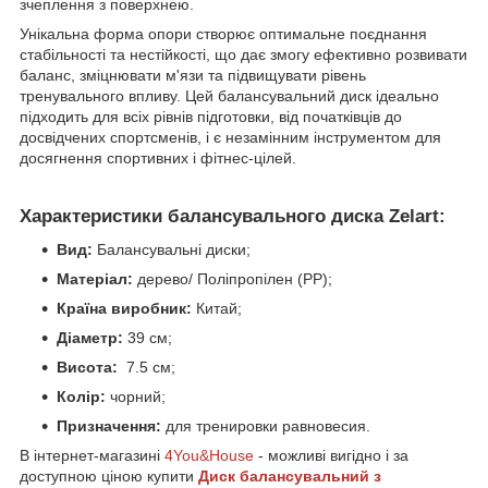
зчеплення з поверхнею.
Унікальна форма опори створює оптимальне поєднання
стабільності та нестійкості, що дає змогу ефективно розвивати
баланс, зміцнювати м'язи та підвищувати рівень
тренувального впливу. Цей балансувальний диск ідеально
підходить для всіх рівнів підготовки, від початківців до
досвідчених спортсменів, і є незамінним інструментом для
досягнення спортивних і фітнес-цілей.
Характеристики балансувального диска Zelart:
Вид:
Балансувальні диски;
Матеріал:
дерево/ Поліпропілен (PP);
Країна виробник:
Китай;
Діаметр:
39 см;
Висота:
7.5 см;
Колір:
чорний;
Призначення:
для тренировки равновесия.
В інтернет-магазині
4You&House
- можливі вигідно і за
доступною ціною купити
Диск балансувальний з