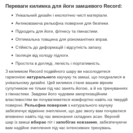
Переваги килимка для йоги замшевого Record:
Унікальний дизайн і екологічно чисті матеріали.
Антиковзаюча рельєфна поверхня для безпеки.
Підходить для йоги, фітнесу та гімнастики.
Оптимальна товщина для різноманітних вправ.
Стійкість до деформацій і відсутність запаху.
Ізоляція від холоду підлоги.
Простота в догляді, легкість і портативність.
З килимком Record подвійного шару ви насолодитеся
гармонією
натурального
каучуку та замші, що поєдналися в
унікальному дизайні. Цей килимок стане вашим вірним
супутником не тільки під час занять йогою, а й на тренуваннях
з гімнастики. Завдяки його чудовим амортизаційним
властивостям ви почуватиметеся комфортно навіть на твердій
поверхні.
Рельєфна поверхня
з натурального каучуку
забезпечує відмінне зчеплення, що дає змогу вам почуватися
впевнено навіть під час виконання складних асан. Верхній
шар із замші
вбирає
піт і
запобігає ковзанню
, забезпечуючи
вам надійне зчеплення під час інтенсивних тренувань.