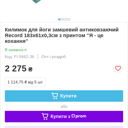
Килимок для йоги замшевий антиковзаючий
Record 183x61x0,3см з принтом "Я - це
кохання"
В наявності
Код: FI-5662-36
Опт і роздріб
2 275
₴
1 114,75 ₴
від 5 шт.
Купити
або
Купити з