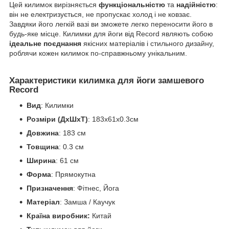
Цей килимок вирізняється
функціональністю
та
надійністю
:
він не електризується, не пропускає холод і не ковзає.
Завдяки його легкій вазі ви зможете легко переносити його в
будь-яке місце. Килимки для йоги від Record являють собою
ідеальне поєднання
якісних матеріалів і стильного дизайну,
роблячи кожен килимок по-справжньому унікальним.
Характеристики килимка для йоги замшевого
Record
Вид
: Килимки
Розміри (ДхШхТ)
: 183x61x0.3см
Довжина
: 183 см
Товщина
: 0.3 см
Ширина
: 61 см
Форма
: Прямокутна
Призначення
: Фітнес, Йога
Матеріал
: Замша / Каучук
Країна виробник:
Китай