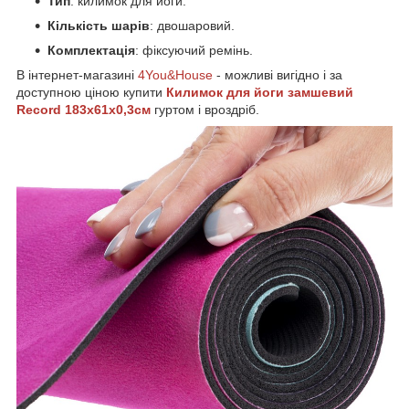
Тип
: килимок для йоги.
Кількість шарів
: двошаровий.
Комплектація
: фіксуючий ремінь.
В інтернет-магазині
4You&House
- можливі вигідно і за
доступною ціною купити
Килимок для йоги замшевий
Record 183x61x0,3см
гуртом і вроздріб.