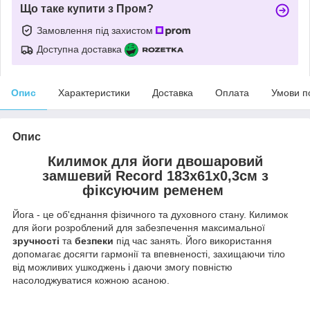
Що таке купити з Пром?
Замовлення під захистом
Доступна доставка
Опис
Характеристики
Доставка
Оплата
Умови п
Опис
Килимок для йоги двошаровий
замшевий Record 183x61x0,3см з
фіксуючим ременем
Йога - це об'єднання фізичного та духовного стану. Килимок
для йоги розроблений для забезпечення максимальної
зручності
та
безпеки
під час занять. Його використання
допомагає досягти гармонії та впевненості, захищаючи тіло
від можливих ушкоджень і даючи змогу повністю
насолоджуватися кожною асаною.