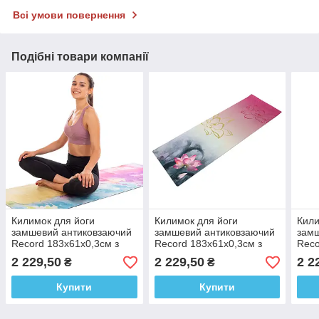
Всі умови повернення
Подібні товари компанії
Килимок для йоги
Килимок для йоги
Кили
замшевий антиковзаючий
замшевий антиковзаючий
замш
Record 183x61x0,3см з
Record 183x61x0,3см з
Reco
акварельним принтом
принтом індійського
приє
2 229,50
2 229,50
2 2
₴
₴
лотоса
при
Купити
Купити