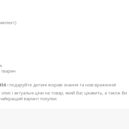
омплект)
ь
м тварин
456
і подаруйте дитині яскраві знання та нові враження!
ис і актуальні ціни на товар, який Вас цікавить, а також Ви
найкращий варіант покупки.