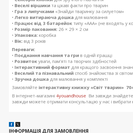
•
Веселі віршики
та цікаві факти про тварин
•
Гра з липучками
«Знайди тваринку за силуетом»
•
Легко витираюча дошка
для малювання
•
Працює від 3 батарейок
типу «ААА» (не входять у к
•
Розмір паковання:
26 × 29 × 2 см
•
Упаковка:
коробка
•
Вік:
від 3 років
Переваги:
•
Поєднання навчання та гри
в одній іграшці
•
Розвиток
уваги, пам’яті та творчих здібностей
•
Інтерактивний формат
для кращого засвоєння знан
•
Веселий та пізнавальний
спосіб знайомства зі світо
•
Зручна дошка
для малювання у комплекті
Замовляйте
інтерактивну книжку «Світ тварин» 70
В інтернет-магазині
4youandhouse
Ви завжди знайдете оп
завжди можете отримати консультацію у нас і вибрати 
ІНФОРМАЦІЯ ДЛЯ ЗАМОВЛЕННЯ