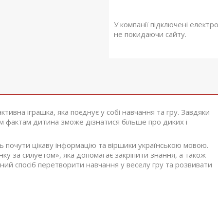
У компанії підключені електр
не покидаючи сайту.
ктивна іграшка, яка поєднує у собі навчання та гру. Завдяки
им фактам дитина зможе дізнатися більше про диких і
почути цікаву інформацію та віршики українською мовою.
ку за силуетом», яка допомагає закріпити знання, а також
ний спосіб перетворити навчання у веселу гру та розвивати