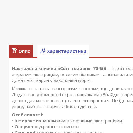
Опис
Характеристики
Навчальна книжка «Світ тварин» 70456
— це інтера
яскравим ілюстраціям, веселим віршикам та пізнавальн
домашніх тварин у захопливій формі.
Книжка оснащена сенсорними кнопками, що дозволяють 
Додатково у комплекті є гра з липучками «Знайди тварин
дошка для малювання, що легко витирається. Це ідеаль
увагу, пам’ять і творчі здібності дитини.
Особливості:
•
Інтерактивна книжка
з яскравими ілюстраціями
•
Озвучено
українською мовою
•
Сенсорні кнопки
для зручного навчання