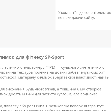
У компанії підключені електр
не покидаючи сайту.
су SP-Sport
пластичного еластомеру (TPE) — сучасного синтетичного
еластична текстура приємна на дотик і забезпечує комфорт
остійкості матеріалу килимок зберігає свої властивості навіть
ля виконання будь-яких вправ, а товщина 6 мм створює
имок досить м’який для захисту суглобів, але водночас
у, пілатесу або розтяжки. Протиковзка поверхня гарантує
 ризик травм. Матеріал добре прилипає як до тіла, так і до