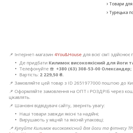
Товари для 
Турецька п
📌 Інтернет-магазин
4You&House
для всієї сім'ї здійснює
Де придбати
Килимок високоякісний для йоги та
Телефонуйте ☎️
+380 (63) 308-53-00 Олександер;
Вартість:
2 229,50 ₴.
📌 Замовляйте цей товар з ID 2651977000 поштою до Києва
📌 Оформляйте замовлення на ОПТ і РОЗДРІБ через кошик
цікавлять.
📌 Шановні відвідувачі сайту, зверніть увагу:
Наші товари завжди якісні та надійні;
Вирушають у міцній та якісній упаковці;
📌 Купуйте Килимок високоякісний для йоги та фітнесу TPE