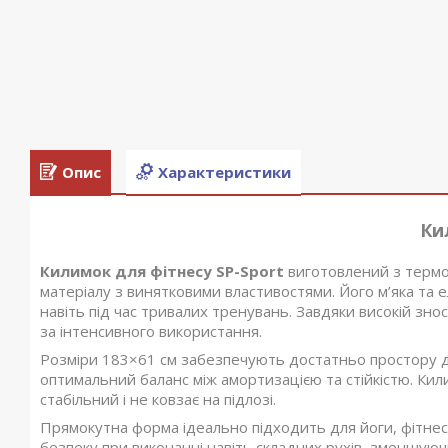
Опис
Характеристики
Килимок для фітне
Килимок для фітнесу SP-Sport
виготовлений з термо
матеріалу з винятковими властивостями. Його м’яка та 
навіть під час тривалих тренувань. Завдяки високій знос
за інтенсивного використання.
Розміри 183×61 см забезпечують достатньо простору д
оптимальний баланс між амортизацією та стійкістю. Кил
стабільний і не ковзає на підлозі.
Прямокутна форма ідеально підходить для йоги, фітнес
безпеку при виконанні навіть складних рухів, зменшуючи