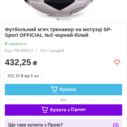
Футбольний м'яч тренажер на мотузці SP-
Sport OFFICIAL №5 чорний-білий
В наявності
Код: FB-6883-5
Опт і роздріб
432,25
₴
332,15 ₴
від 5 шт.
Купити
або
Купити з
Що таке купити з Пром?