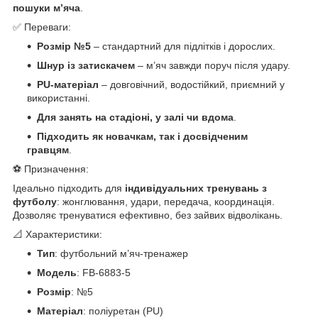
пошуки м’яча
.
✅ Переваги:
Розмір №5
– стандартний для підлітків і дорослих.
Шнур із затискачем
– м’яч завжди поруч після удару.
PU-матеріал
– довговічний, водостійкий, приємний у
використанні.
Для занять на стадіоні, у залі чи вдома
.
Підходить як новачкам, так і досвідченим
гравцям
.
⚽ Призначення:
Ідеально підходить для
індивідуальних тренувань з
футболу
: жонглювання, удари, передача, координація.
Дозволяє тренуватися ефективно, без зайвих відволікань.
📐 Характеристики:
Тип
: футбольний м’яч-тренажер
Модель
: FB-6883-5
Розмір
: №5
Матеріал
: поліуретан (PU)