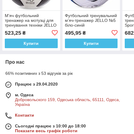
М'яч футбольний
Футбольний тренувальний
Футб
тренажер на мотузці для
м’яч-тренажер JELLO №5
трен
тренування техніки JELLO
біло-синій
Spor
№4 чорний-білий
чор
523,25
495,95
682
₴
₴
Купити
Купити
Про нас
66% позитивних з 53 відгуків за рік
Працює з 29.04.2020
м. Одеса
Добровольского 159, Одеська область, 65111, Одеса,
Україна
Контакти
Сьогодні працює з 10:00 до 18:00
Показати весь графік роботи