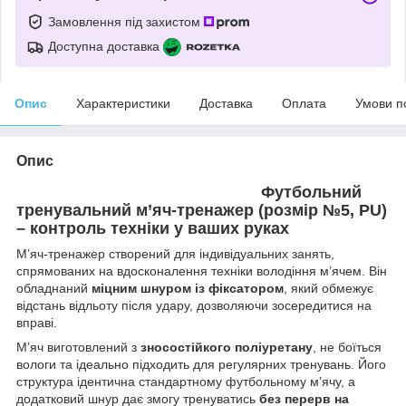
Замовлення під захистом
Доступна доставка
Опис
Характеристики
Доставка
Оплата
Умови п
Опис
Футбольний
тренувальний м’яч-тренажер (розмір №5, PU)
– контроль техніки у ваших руках
М’яч-тренажер створений для індивідуальних занять,
спрямованих на вдосконалення техніки володіння м’ячем. Він
обладнаний
міцним шнуром із фіксатором
, який обмежує
відстань відльоту після удару, дозволяючи зосередитися на
вправі.
М’яч виготовлений з
зносостійкого поліуретану
, не боїться
вологи та ідеально підходить для регулярних тренувань. Його
структура ідентична стандартному футбольному м’ячу, а
додатковий шнур дає змогу тренуватись
без перерв на