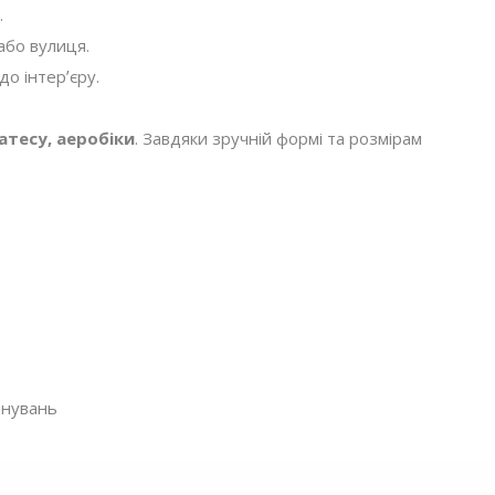
.
 або вулиця.
до інтерʼєру.
атесу, аеробіки
. Завдяки зручній формі та розмірам
ренувань