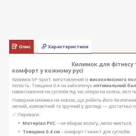
Опис
Характеристики
Килимок для фітнесу та йоги SP-S
комфорт у кожному русі
Килимок SP-Sport виготовлений із
високоякісного пол
легкість. Товщина 0.4 см забезпечує
оптимальний бала
навантаження на суглоби під час опори на коліна, лікті ч
Поверхня килимка не ковзає, що робить його безпечним 
легкий, компактний та зручний у догляді — достатньо 
✅ Переваги:
Матеріал PVC
– не вбирає вологу, легко миється.
Товщина 0.4 см
– комфорт і захист для суглобів.