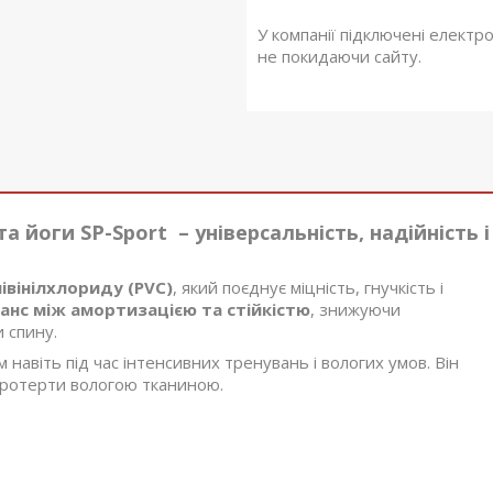
У компанії підключені електр
не покидаючи сайту.
port – універсальність, надійність і
івінілхлориду (PVC)
, який поєднує міцність, гнучкість і
нс між амортизацією та стійкістю
, знижуючи
и спину.
навіть під час інтенсивних тренувань і вологих умов. Він
протерти вологою тканиною.