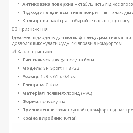
Антиковзка поверхня
– стабільність під час вправ
Підходить для всіх типів покриттів
– зала, дім
Кольорова палітра
– обирайте варіант, що пасує 
🧘‍♀ Призначення:
Ідеально підходить для
йоги, фітнесу, розтяжки, піл
дозволяє виконувати будь-які вправи з комфортом.
📐 Характеристики:
Тип
: килимок для фітнесу та йоги
Модель
: SP-Sport FI-8722
Розмір
: 173 x 61 x 0.4 см
Товщина
: 0.4 см
Матеріал
: полівінілхлорид (PVC)
Форма
: прямокутна
Призначення
: захист суглобів, комфорт під час т
Країна виробник
: Китай