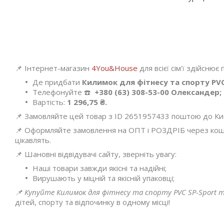
📌 Інтернет-магазин
4You&House
для всієї сім'ї здійснює
Де придбати
Килимок для фітнесу та спорту PVC
Телефонуйте ☎️
+380 (63) 308-53-00 Олександер;
Вартість:
1 296,75 ₴.
📌 Замовляйте цей товар з ID 2651957433 поштою до Києва
📌 Оформляйте замовлення на ОПТ і РОЗДРІБ через кошик
цікавлять.
📌 Шановні відвідувачі сайту, зверніть увагу:
Наші товари завжди якісні та надійні;
Вирушають у міцній та якісній упаковці;
📌 Купуйте Килимок для фітнесу та спорту PVC SP-Sport т
дітей, спорту та відпочинку в одному місці!