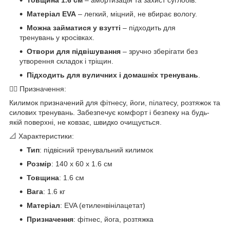
Матеріал EVA
– легкий, міцний, не вбирає вологу.
Можна займатися у взутті
– підходить для
тренувань у кросівках.
Отвори для підвішування
– зручно зберігати без
утворення складок і тріщин.
Підходить для вуличних і домашніх тренувань
.
🧘‍♀ Призначення:
Килимок призначений для фітнесу, йоги, пілатесу, розтяжок та
силових тренувань. Забезпечує комфорт і безпеку на будь-
якій поверхні, не ковзає, швидко очищується.
📐 Характеристики:
Тип
: підвісний тренувальний килимок
Розмір
: 140 x 60 x 1.6 см
Товщина
: 1.6 см
Вага
: 1.6 кг
Матеріал
: EVA (етиленвінілацетат)
Призначення
: фітнес, йога, розтяжка