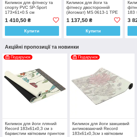
Килимок для фітнесу та
Килимок для йоги та
Кили
спорту PVC SP-Sport
фітнесу двосторонній
фітн
173×61×0.5 см
(йогомат) MS 0613-1 TPE
183 
183-61 см чорний з
1 410,50
1 137,50
3 8
₴
₴
червоним 6 мм
Купити
Купити
Акційні пропозиції та новинки
Подарунок
Подарунок
Килимок для йоги лляний
Килимок для йоги замшевий
Record 183x61x0,3 см з
антиковзаючий Record
барвистим квітковим принтом
183x61x0,3см з квітковим