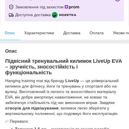
Замовлення під захистом
Доступна доставка
Опис
Характеристики
Доставка
Оплата
Умови п
Опис
Підвісний тренувальний килимок LiveUp EVA
– зручність, зносостійкість і
функціональність
Hanging training mat від бренду
LiveUp
— це універсальний
килимок для фітнесу, йоги та тренувань у спортзалі або на
вулиці. Виготовлений із легкого та зносостійкого матеріалу
EVA, він добре амортизує навантаження, не ковзає та
забезпечує стабільність під час виконання вправ. Завдяки
отворів для підвішування
, килимок легко зберігати у
вертикальному положенні, що подовжує його експлуатацію.
✅ Переваги:
Товщина 1.6 см
– амортизація та захист суглобів.