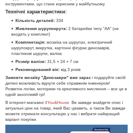
інструментами, що стане корисним у майбутньому.
Технічні характеристики:
Кількість деталей:
334
Живлення шурупокрута:
2 батарейки типу "AA" (не
входять у комплект)
Комплектація:
мозаїка на шурупах, електричний
шурупокрут, викрутка, картонні фігурки динозаврів,
пластикові шурупи, валіза
Розмір валізи:
31,5 × 24 × 7 см
Рекомендований вік:
від 3 років
Замовте мозаїку "Динозаври" вже зараз
і подаруйте своїй
дитині можливість відчути себе справжнім інженером!
Розвиток логіки, моторики та креативного мислення – все це в
одній захопливій грі!
В інтернет-магазині
4You&House
Ви завжди знайдете опис і
актуальні ціни на товар, який Вас цікавить, а також Ви завжди
можете отримати консультацію у нас і вибрати найкращий
варіант покупки.