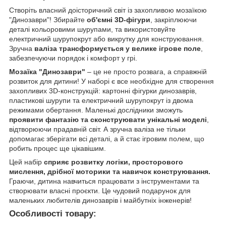
Створіть власний доісторичний світ із захопливою мозаїкою
"Динозаври"! Збирайте
об'ємні 3D-фігури
, закріплюючи
деталі кольоровими шурупами, та використовуйте
електричний шурупокрут або викрутку для конструювання.
Зручна
валіза трансформується у велике ігрове поле
,
забезпечуючи порядок і комфорт у грі.
Мозаїка "Динозаври"
– це не просто розвага, а справжній
розвиток для дитини! У наборі є все необхідне для створення
захопливих 3D-конструкцій: картонні фігурки динозаврів,
пластикові шурупи та електричний шурупокрут із двома
режимами обертання. Маленькі дослідники зможуть
проявити фантазію та сконструювати унікальні моделі
,
відтворюючи прадавній світ. А зручна валіза не тільки
допомагає зберігати всі деталі, а й стає ігровим полем, що
робить процес ще цікавішим.
Цей набір
сприяє розвитку логіки, просторового
мислення, дрібної моторики та навичок конструювання.
Граючи, дитина навчиться працювати з інструментами та
створювати власні проєкти. Це чудовий подарунок для
маленьких любителів динозаврів і майбутніх інженерів!
Особливості товару: