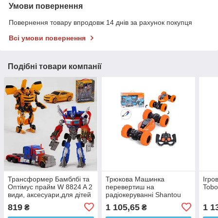
Умови повернення
Повернення товару впродовж 14 днів за рахунок покупця
Всі умови повернення
Подібні товари компанії
Трансформер Бамблбі та
Трюкова Машинка
Ігро
Оптімус прайм W 8824 A 2
перевертиш на
Tobo
види, аксесуари,для дітей
радіокеруванні Shantou
від 3х років ціна за 1 героя
Jinxing Stunt twist синя,
819
1 105,65
1 1
₴
₴
помаранчева, для дітей
6+