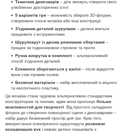
Тематика динозаврів
– діти зможуть створити своїх
улюблених доісторичних істот.
5 варіантів гри
– можливість збирати 3D-фігурки,
створювати плоскі мозаїки або інші конструкції.
З'єднання деталей шурупами
– дитина вчиться
працювати з інструментами.
Шурупокрут із двома режимами обертання
–
працює за годинниковою стрілкою та проти.
Ручна викрутка в комплекті
– альтернативний
спосіб з'єднання деталей.
Елементи зберігаються у валізі
– після відкриття
вона стає ігровим полем.
Безпечні матеріали
– набір виготовлений із міцного
та екологічного пластику.
Ця мозаїка стане чудовою альтернативою стандартним
конструкторам та пазлам, адже вона пропонує
більше
можливостей для творчості
. Від простого складання
фігурок до створення повноцінної сцени з динозаврами –
набір дарує безмежний простір для гри. Крім того,
використання електричного шурупокрута
розвиває
координацію рук
і навчає дитину працювати з