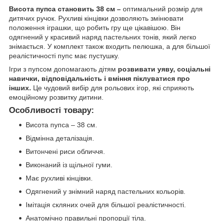
Висота пупса становить 38 см –
оптимальний розмір для
дитячих ручок. Рухливі кінцівки дозволяють змінювати
положення іграшки, що робить гру ще цікавішою. Він
одягнений у красивий наряд пастельних тонів, який легко
знімається. У комплект також входить пелюшка, а для більшої
реалістичності пупс має пустушку.
Ігри з пупсом допомагають дітям
розвивати уяву, соціальні
навички, відповідальність і вміння піклуватися про
інших.
Це чудовий вибір для рольових ігор, які сприяють
емоційному розвитку дитини.
Особливості товару:
Висота пупса – 38 см.
Відмінна деталізація.
Витончені риси обличчя.
Виконаний із щільної гуми.
Має рухливі кінцівки.
Одягнений у знімний наряд пастельних кольорів.
Імітація скляних очей для більшої реалістичності.
Анатомічно правильні пропорції тіла.