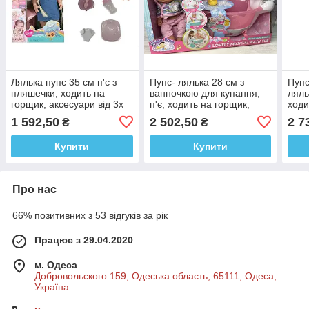
Лялька пупс 35 см п'є з
Пупс- лялька 28 см з
Пупс
пляшечки, ходить на
ванночкою для купання,
ляль
горщик, аксесуари від 3х
п'є, ходить на горщик,
ходи
років
підсвічування, звук,
набо
1 592,50
2 502,50
2 7
₴
₴
аксесуари. 8665
Купити
Купити
Про нас
66% позитивних з 53 відгуків за рік
Працює з 29.04.2020
м. Одеса
Добровольского 159, Одеська область, 65111, Одеса,
Україна