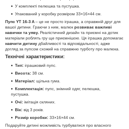
У комплекті пелюшка та пустушка.
Упакований у коробку розміром 33×16×44 см.
Пупс YT 16-3 A
– це не просто іграшка, а справжній друг для
вашої дитини. Граючи з ним, малюк
розвиває важливі
навички та уяву.
Реалістичний дизайн та приємні на дотик
матеріали роблять гру ще приємнішою. Ця іграшка допомагає
навчити дитину
дбайливості та відповідальності, адже
догляд за пупсом схожий на справжню турботу про малюка.
Технічні характеристики:
Тип:
іграшковий пупс.
Висота:
38 см.
Матеріал:
щільна гума.
Комплектація:
пупс, знімний одяг, пелюшка,
пустушка.
Очі:
імітація скляних.
Вік:
від 3 років.
Розмір коробки:
33×16×44 см.
Подаруйте дитині можливість турбуватися про власного