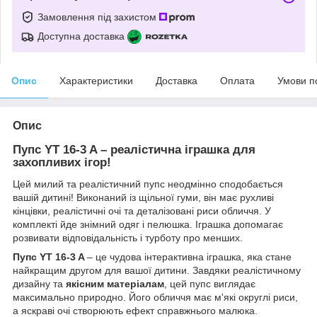
Замовлення під захистом
Доступна доставка
Опис
Характеристики
Доставка
Оплата
Умови п
Опис
Пупс YT 16-3 A – реалістична іграшка для
захопливих ігор!
Цей милий та реалістичний пупс неодмінно сподобається
вашій дитині! Виконаний із щільної гуми, він має рухливі
кінцівки, реалістичні очі та деталізовані риси обличчя. У
комплекті йде знімний одяг і пелюшка. Іграшка допомагає
розвивати відповідальність і турботу про менших.
Пупс YT 16-3 A
– це чудова інтерактивна іграшка, яка стане
найкращим другом для вашої дитини. Завдяки реалістичному
дизайну та
якісним матеріалам
, цей пупс виглядає
максимально природно. Його обличчя має м'які округлі риси,
а яскраві очі створюють ефект справжнього малюка.