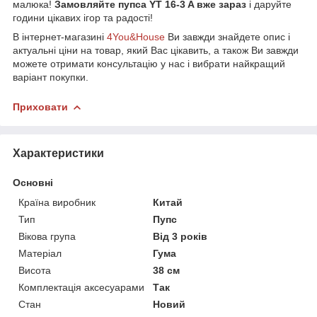
малюка!
Замовляйте пупса YT 16-3 A вже зараз
і даруйте
години цікавих ігор та радості!
В інтернет-магазині
4You&House
Ви завжди знайдете опис і
актуальні ціни на товар, який Вас цікавить, а також Ви завжди
можете отримати консультацію у нас і вибрати найкращий
варіант покупки.
Приховати
Характеристики
Основні
Країна виробник
Китай
Тип
Пупс
Вікова група
Від 3 років
Матеріал
Гума
Висота
38 см
Комплектація аксесуарами
Так
Стан
Новий