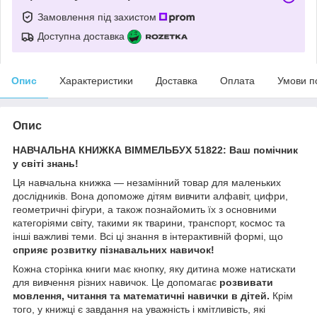
Замовлення під захистом
Доступна доставка
Опис
Характеристики
Доставка
Оплата
Умови п
Опис
НАВЧАЛЬНА КНИЖКА ВІММЕЛЬБУХ 51822: Ваш помічник
у світі знань!
Ця навчальна книжка — незамінний товар для маленьких
дослідників. Вона допоможе дітям вивчити алфавіт, цифри,
геометричні фігури, а також познайомить їх з основними
категоріями світу, такими як тварини, транспорт, космос та
інші важливі теми. Всі ці знання в інтерактивній формі, що
сприяє розвитку пізнавальних навичок!
Кожна сторінка книги має кнопку, яку дитина може натискати
для вивчення різних навичок. Це допомагає
розвивати
мовлення, читання та математичні навички в дітей.
Крім
того, у книжці є завдання на уважність і кмітливість, які