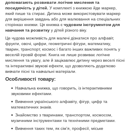
допомагають розвивати логічне мислення та
посидючість у дітей.
У комплекті з книжкою йде маркер,
який пише та стирає. Дитина може використовувати маркер
для вирішення завдань або для малювання на спеціальних
сторінках книжки. Ця книжка є
чудовим інструментом для
навчання та розвитку
у дітей різного віку.
Це чудова можливість для малечі дізнатися про алфавіт,
фрукти, овочі, цифри, геометричні фігури, математику,
тварин, транспорт, космос і багато інших важливих понять у
веселій ігровій формі. Книга не лише розвиває логічне
мислення та увагу, але й зацікавлює дитину через веселі пісні
та інтерактивні звукові ефекти, що дозволяють додатково
вивчати пісні та навчальні матеріали.
Особливості товару:
Навчальна книжка, що говорить, із інтерактивними
звуковими ефектами.
Вивчення українського алфавіту, фігур, цифр та
математичних знаків.
Знайомство з тваринами, транспортом, космосом,
музичними інструментами та технічними предметами.
Вивчення таких тем, як сім'я, професії, міське