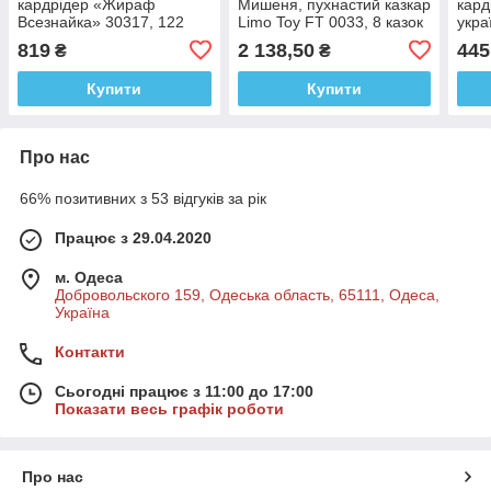
кардрідер «Жираф
Мишеня, пухнастий казкар
кард
Всезнайка» 30317, 122
Limo Toy FT 0033, 8 казок
укра
картки, 244 зображення,
від 3х років українська
слів,
819
2 138,50
445
₴
₴
18 тем навчання,
мова
років
українська мова, 1,5 +.
Купити
Купити
Про нас
66% позитивних з 53 відгуків за рік
Працює з 29.04.2020
м. Одеса
Добровольского 159, Одеська область, 65111, Одеса,
Україна
Контакти
Сьогодні працює з 11:00 до 17:00
Показати весь графік роботи
Про нас