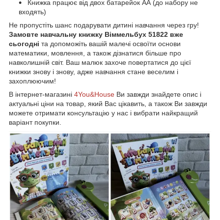
Книжка працює від двох батарейок АА (до набору не
входять)
Не пропустіть шанс подарувати дитині навчання через гру!
Замовте навчальну книжку Віммельбух 51822 вже
сьогодні
та допоможіть вашій малечі освоїти основи
математики, мовлення, а також дізнатися більше про
навколишній світ. Ваш малюк захоче повертатися до цієї
книжки знову і знову, адже навчання стане веселим і
захоплюючим!
В інтернет-магазині
4You&House
Ви завжди знайдете опис і
актуальні ціни на товар, який Вас цікавить, а також Ви завжди
можете отримати консультацію у нас і вибрати найкращий
варіант покупки.