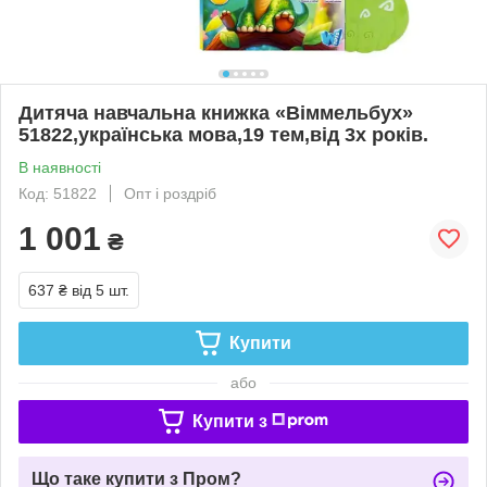
Дитяча навчальна книжка «Віммельбух»
51822,українська мова,19 тем,від 3х років.
В наявності
Код: 51822
Опт і роздріб
1 001
₴
637 ₴
від 5 шт.
Купити
або
Купити з
Що таке купити з Пром?