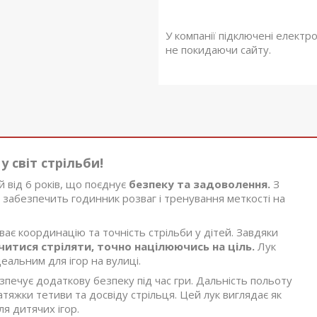
У компанії підключені електр
не покидаючи сайту.
 світ стрільби!
й від 6 років, що поєднує
безпеку та задоволення.
З
н забезпечить годинник розваг і тренування меткості на
ває координацію та точність стрільби у дітей. Завдяки
читися стріляти, точно націлюючись на ціль.
Лук
еальним для ігор на вулиці.
зпечує додаткову безпеку під час гри. Дальність польоту
атяжки тетиви та досвіду стрільця. Цей лук виглядає як
я дитячих ігор.