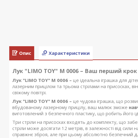
Опис
Характеристики
Лук "LIMO TOY" M 0006 – Ваш перший крок у
Лук "LIMO TOY" M 0006 –
це ідеальна іграшка для діте
лазерним прицілом та трьома стрілами на присосках, ві
свіжому повітрі.
Лук "LIMO TOY" M 0006 –
це чудова іграшка, що розви
вбудованому лазерному прицілу, ваш малюк зможе
нав
виготовлений з безпечного пластику, що робить його ід
Три стріли на присосках входять до комплекту, що забе
стріли може досягати 12 метрів, в залежності від сили н
справжнє зброя, але при цьому абсолютно безпечний дл