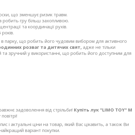
оски, що зменшує ризик травм.
а робить гру більш захопливою.
ентрації та координації рухів.
 років.
а в парку, що робить його чудовим вибором для активного
родинних розваг та дитячих свят,
адже не тільки
й та зручний у використанні, що робить його доступним для
равжнє задоволення від стрільби!
Купіть лук "LIMO TOY" M
 повітрі!
с і актуальні ціни на товар, який Вас цікавить, а також Ви
найкращий варіант покупки.