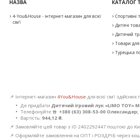
НАЗВА
КАТАЛОГ 
4-You&House - інтернет-магазин для всієї
Спортивні 
сім'ї
Дитячі тов
Дитячий тр
Товари для 
Турецька п
📌 Інтернет-магазин
4You&House
для всієї сім'ї здійснює
Де придбати
Дитячий ігровий лук «LIMO TOY» M 
Телефонуйте ☎️
+380 (63) 308-53-00 Олександер;
Вартість:
944,12 ₴.
📌 Замовляйте цей товар з ID 2402292447 поштою до Києва
📌 Оформляйте замовлення на ОПТ і РОЗДРІБ через кошик