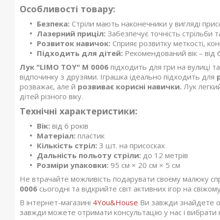
Особливості товару:
Безпека:
Стріли мають наконечники у вигляді прис
Лазерний приціл:
Забезпечує точність стрільби т
Розвиток навичок:
Сприяє розвитку меткості, конц
Підходить для дітей:
Рекомендований вік – від 6
Лук "LIMO TOY" M 0006
підходить для гри на вулиці т
відпочинку з друзями. Іграшка ідеально підходить для
розважає, але й
розвиває корисні навички.
Лук легки
дітей різного віку.
Технічні характеристики:
Вік:
від 6 років
Матеріал:
пластик
Кількість стріл:
3 шт. на присосках
Дальність польоту стріли:
до 12 метрів
Розміри упаковки:
95 см × 20 см × 5 см
Не втрачайте можливість подарувати своєму малюку сп
0006
сьогодні та відкрийте світ активних ігор на свіжому
В інтернет-магазині
4You&House
Ви завжди знайдете опи
завжди можете отримати консультацію у нас і вибрати 