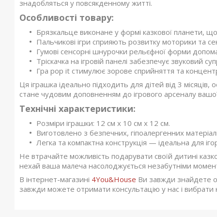
знадобляться у повсякденному житті.
Особливості товару:
Брязкальце виконане у формі казкової планети, що
Пальчикові ігри сприяють розвитку моторики та се
Гумові сенсорні шнурочки рельєфної форми допом
Тріскачка на ігровій панелі забезпечує звуковий с
Гра pop it стимулює зорове сприйняття та концент
Ця іграшка ідеально підходить для дітей від 3 місяців, 
стане чудовим доповненням до ігрового арсеналу вашої 
Технічні характеристики:
Розміри іграшки: 12 см х 10 см х 12 см.
Виготовлено з безпечних, гіпоалергенних матеріалі
Легка та компактна конструкція — ідеальна для іго
Не втрачайте можливість подарувати своїй дитині казк
нехай ваша малеча насолоджується незабутніми момент
В інтернет-магазині
4You&House
Ви завжди знайдете опи
завжди можете отримати консультацію у нас і вибрати 