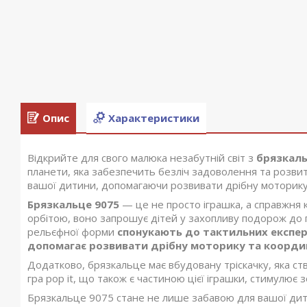
Опис
Характеристики
Відкрийте для свого малюка незабутній світ з
брязкаль
планети, яка забезпечить безліч задоволення та розвитк
вашої дитини, допомагаючи розвивати дрібну моторику 
Брязкальце 9075
— це не просто іграшка, а справжня 
орбітою, воно запрошує дітей у захопливу подорож до п
рельєфної форми
спонукають до тактильних експе
допомагає розвивати дрібну моторику та коорди
Додатково, брязкальце має вбудовану тріскачку, яка ст
гра pop it, що також є частиною цієї іграшки, стимулює
Брязкальце 9075 стане не лише забавою для вашої дити