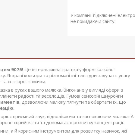
У компанії підключені електр
не покидаючи сайту.
цем 9075!
Це інтерактивна іграшка у формі казкової
у. Яскраві кольори та різноманітні текстури залучать увагу
та сенсорні навички.
казка в руках вашого малюка. Виконане у вигляді сфери з
ланети радості та веселощів. Гумові сенсорні шнурочки
риментів
, дозволяючи малюку тягнути та обертати їх, що
націю.
ворює приємний звук, відволікаючи та заспокоюючи малюка. А
 зорове сприйняття та допомагає в розвитку концентрації.
ни, а й корисним інструментом для розвитку навичок, які