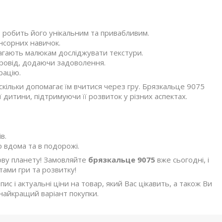
 робить його унікальним та привабливим.
нсорних навичок.
агають малюкам досліджувати текстури.
упровід, додаючи задоволення.
рацію.
оскільки допомагає їм вчитися через гру. Брязкальце 9075
дитини, підтримуючи її розвиток у різних аспектах.
в.
р вдома та в подорожі.
ову планету! Замовляйте
брязкальце 9075
вже сьогодні, і
ами гри та розвитку!
с і актуальні ціни на товар, який Вас цікавить, а також Ви
найкращий варіант покупки.