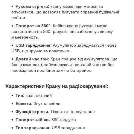
Рухома стрілка:
крану може підніматися та
опускатися, що дозволяє імітувати справжні будівельні
роботи.
Поворот на 360°:
Кабіна крану рухома і може
повертатися на 360 градусів, що забезпечує високу
маневреність.
USB заряджання:
Акумулятор заряджається через
USB, що зручно та практично.
Довгий час гри:
Кран працює від акумулятора, що
йде в комплекті, забезпечуючи тривалий час гри без
необхідності постійної заміни батарейок.
Характеристики Крану на радіокеруванні:
Тип:
кран дитячий
Ефекти:
Звук та світло
Функції стрілки:
Підняття та опускання
Поворот кабіни:
360 градусів
Тип заряджання:
USB заряджання