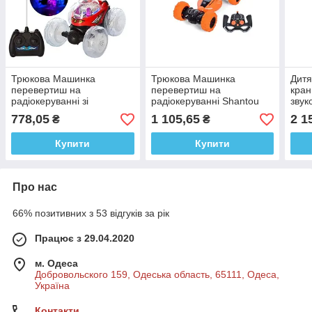
Трюкова Машинка
Трюкова Машинка
Дитя
перевертиш на
перевертиш на
кран
радіокеруванні зі
радіокеруванні Shantou
звук
світловими та звуковими
Jinxing Stunt twist синя,
акум
778,05
1 105,65
2 1
₴
₴
ефектами 48555
помаранчева, для дітей
6+
Купити
Купити
Про нас
66% позитивних з 53 відгуків за рік
Працює з 29.04.2020
м. Одеса
Добровольского 159, Одеська область, 65111, Одеса,
Україна
Контакти