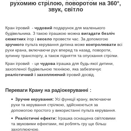
рухомию стрілою, поворотом на 360
°,
звук, світло
Кран ігровий -
чудовий
подарунок для маленького
будівельника. З такою іграшкою можна
вигадати безліч
сюжетних
ігор і
весело
провести час. За допомогою
зручного
пульта керування дитина може
контролювати
всі
рухи крана, включаючи рух вперед та назад, повороти,
зупинку транспорту, а також підняття та опускання стрілки.
Кран ігровий - це
чудова
іграшка для будь-якої дитини,
захопленої будівельною технікою, яка забезпечує
реалістичний і захоплюючий
ігровий досвід.
Переваги Крану на радіокеруванні :
Зручне керування:
Усі функції крану, включаючи
рухи та керування стрілкою, здійснюються за
допомогою простого у використанні пульта керування.
Реалістичні ефекти:
Іграшка оснащена світловими
та звуковими ефектами, які роблять гру ще більш
захоплюючою.