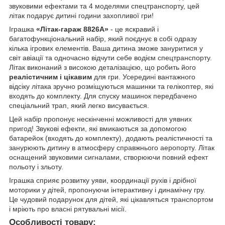
звуковими ефектами та 4 моделями спецтранспорту, цей
літак подарує дитині години захопливої гри!
Іграшка
«Літак-гараж 8826А»
- це яскравий і
багатофункціональний набір, який поєднує в собі одразу
кілька ігрових елементів. Ваша дитина зможе зануритися у
світ авіації та одночасно відчути себе водієм спецтранспорту.
Літак виконаний з високою деталізацією, що робить його
реалістичним і цікавим
для гри. Усередині вантажного
відсіку літака зручно розміщуються машинки та гелікоптер, які
входять до комплекту. Для спуску машинок передбачено
спеціальний трап, який легко висувається.
Цей набір пропонує нескінченні можливості для уявних
пригод! Звукові ефекти, які вмикаються за допомогою
батарейок (входять до комплекту), додають реалістичності та
занурюють дитину в атмосферу справжнього аеропорту. Літак
оснащений звуковими сигналами, створюючи повний ефект
польоту і зльоту.
Іграшка сприяє розвитку уяви, координації рухів і дрібної
моторики у дітей, пропонуючи інтерактивну і динамічну гру.
Це чудовий подарунок для дітей, які цікавляться транспортом
і мріють про власні рятувальні місії.
Особливості товару: