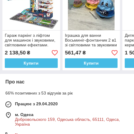
Гараж паркінг з ліфтом
Іграшка для ванни
Дитя
для машинок і звуковими,
Восьминіг-фонтанчик 2 в1
парк
світловими ефектами.
зі світловими та звуковими
керм
3302А
ефектами. 7018
звук
2 138,50
561,47
1 5
₴
₴
2х р
Купити
Купити
Про нас
66% позитивних з 53 відгуків за рік
Працює з 29.04.2020
м. Одеса
Добровольского 159, Одеська область, 65111, Одеса,
Україна