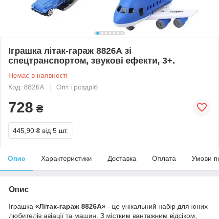
Іграшка літак-гараж 8826А зі
спецтранспортом, звукові ефекти, 3+.
Немає в наявності
Код: 8826А
Опт і роздріб
728
₴
445,90 ₴
від 5 шт.
Опис
Характеристики
Доставка
Оплата
Умови п
Опис
Іграшка
«Літак-гараж 8826А»
- це унікальний набір для юних
любителів авіації та машин. З містким вантажним відсіком,