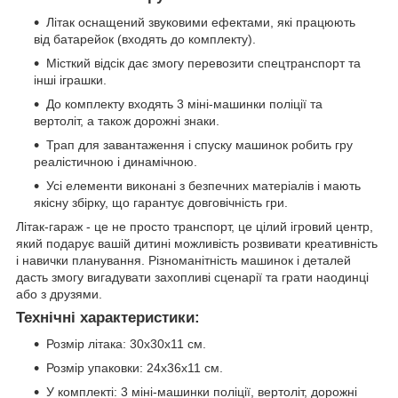
Літак оснащений звуковими ефектами, які працюють
від батарейок (входять до комплекту).
Місткий відсік дає змогу перевозити спецтранспорт та
інші іграшки.
До комплекту входять 3 міні-машинки поліції та
вертоліт, а також дорожні знаки.
Трап для завантаження і спуску машинок робить гру
реалістичною і динамічною.
Усі елементи виконані з безпечних матеріалів і мають
якісну збірку, що гарантує довговічність гри.
Літак-гараж - це не просто транспорт, це цілий ігровий центр,
який подарує вашій дитині можливість розвивати креативність
і навички планування. Різноманітність машинок і деталей
дасть змогу вигадувати захопливі сценарії та грати наодинці
або з друзями.
Технічні характеристики:
Розмір літака: 30х30х11 см.
Розмір упаковки: 24х36х11 см.
У комплекті: 3 міні-машинки поліції, вертоліт, дорожні