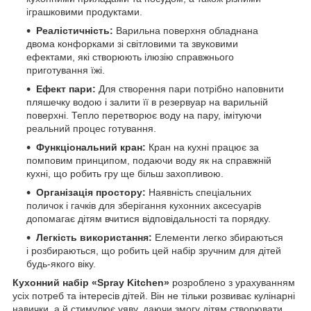
іграшковими продуктами.
Реалістичність:
Варильна поверхня обладнана
двома конфорками зі світловими та звуковими
ефектами, які створюють ілюзію справжнього
приготування їжі.
Ефект пари:
Для створення пари потрібно наповнити
пляшечку водою і залити її в резервуар на варильній
поверхні. Тепло перетворює воду на пару, імітуючи
реальний процес готування.
Функціональний кран:
Кран на кухні працює за
помповим принципом, подаючи воду як на справжній
кухні, що робить гру ще більш захопливою.
Організація простору:
Наявність спеціальних
поличок і гачків для зберігання кухонних аксесуарів
допомагає дітям вчитися відповідальності та порядку.
Легкість використання:
Елементи легко збираються
і розбираються, що робить цей набір зручним для дітей
будь-якого віку.
Кухонний набір «Spray Kitchen»
розроблено з урахуванням
усіх потреб та інтересів дітей. Він не тільки розвиває кулінарні
навички, а й стимулює уяву, даючи змогу дітям створювати