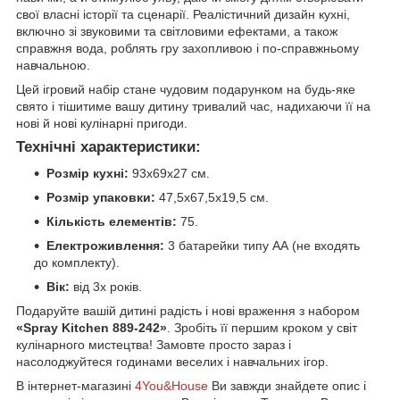
свої власні історії та сценарії. Реалістичний дизайн кухні,
включно зі звуковими та світловими ефектами, а також
справжня вода, роблять гру захопливою і по-справжньому
навчальною.
Цей ігровий набір стане чудовим подарунком на будь-яке
свято і тішитиме вашу дитину тривалий час, надихаючи її на
нові й нові кулінарні пригоди.
Технічні характеристики:
Розмір кухні:
93х69х27 см.
Розмір упаковки:
47,5х67,5х19,5 см.
Кількість елементів:
75.
Електроживлення:
3 батарейки типу АА (не входять
до комплекту).
Вік:
від 3х років.
Подаруйте вашій дитині радість і нові враження з набором
«Spray Kitchen 889-242»
. Зробіть її першим кроком у світ
кулінарного мистецтва! Замовте просто зараз і
насолоджуйтеся годинами веселих і навчальних ігор.
В інтернет-магазині
4You&House
Ви завжди знайдете опис і