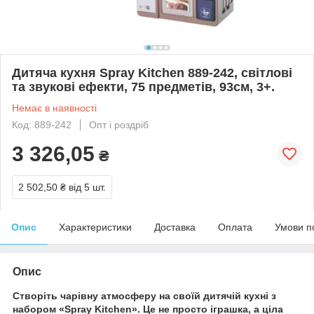
Дитяча кухня Spray Kitchen 889-242, світлові
та звукові ефекти, 75 предметів, 93см, 3+.
Немає в наявності
Код: 889-242
Опт і роздріб
3 326,05
₴
2 502,50 ₴
від 5 шт.
Опис
Характеристики
Доставка
Оплата
Умови п
Опис
Створіть чарівну атмосферу на своїй дитячій кухні з
набором «Spray Kitchen». Це не просто іграшка, а ціла