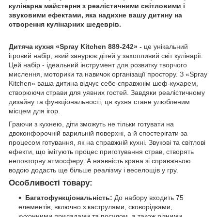
кулінарна майстерня з реалістичними світловими і
звуковими ефектами, яка надихне вашу дитину на
створення кулінарних шедеврів.
Дитяча кухня «Spray Kitchen 889-242» -
це унікальний
ігровий набір, який занурює дітей у захопливий світ кулінарії.
Цей набір - ідеальний інструмент для розвитку творчого
мислення, моторики та навичок організації простору. З «Spray
Kitchen» ваша дитина відчує себе справжнім шеф-кухарем,
створюючи страви для уявних гостей. Завдяки реалістичному
дизайну та функціональності, ця кухня стане улюбленим
місцем для ігор.
Граючи з кухнею, діти зможуть не тільки готувати на
двоконфорочній варильній поверхні, а й спостерігати за
процесом готування, як на справжній кухні. Звукові та світлові
ефекти, що імітують процес приготування страв, створять
неповторну атмосферу. А наявність крана зі справжньою
водою додасть ще більше реалізму і веселощів у гру.
Особливості товару:
Багатофункціональність:
До набору входить 75
елементів, включно з каструлями, сковорідками,
кухонними приладами та посудом, а також різними