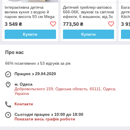
Інтерактивна дитяча
Дитячий трейлер-автовоз
Бага
велика кухня з водою й
666-06К, звукові та світлові
дитя
парою висота 93 см Mega
ефекти, 6 машинок, від 3х
Kitc
Kitchen 889-212
років
паро
3 549
773,50
3 9
₴
₴
Купити
Купити
Про нас
66% позитивних з 53 відгуків за рік
Працює з 29.04.2020
м. Одеса
Добровольского 159, Одеська область, 65111, Одеса,
Україна
Контакти
Сьогодні працює з 10:00 до 18:00
Показати весь графік роботи