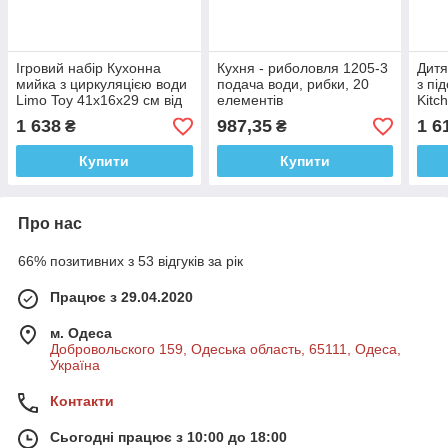
Ігровий набір Кухонна
Кухня - риболовля 1205-3
Дитя
мийка з циркуляцією води
подача води, рибки, 20
з пі
Limo Toy 41х16х29 см від
елементів
Kitc
3х років
акс
1 638
987,35
1 6
₴
₴
Купити
Купити
Про нас
66% позитивних з 53 відгуків за рік
Працює з 29.04.2020
м. Одеса
Добровольского 159, Одеська область, 65111, Одеса,
Україна
Контакти
Сьогодні працює з 10:00 до 18:00