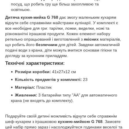
посуд, що робить гру ще більш захопливою та
освітньою.
Дитяча кухня-мийка G 768
дає змогу маленьким кухарям
відчути себе справжніми майстрами кулінарії. У комплекті є
все необхідне для гри: тарілки, ложки, виделки, ножі та
різноманітні іграшкові продукти. Кожен елемент набору
ретельно опрацьований і виготовлений з
якісних
матеріалів,
що робить його
безпечним
для дітей. Завдяки автоматичній
подачі води з крана, діти можуть вчитися основам гігієни та
догляду за кухонним приладдям.
Технічні характеристики:
Розміри коробки:
41х27х12 см
Кількість предметів у комплекті:
23
Матеріал:
Пластик
Живлення:
3 батарейки типу "АА" для автоматичного
крана (не входять до комплекту).
Подаруйте своїй дитині можливість відчути себе справжнім
шеф-кухарем з іграшковою
кухнею-мийкою G 768
. Замовте
цей набір прямо зараз і насолоджуйтеся годинами веселої та