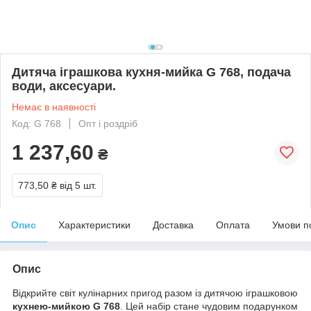
Дитяча іграшкова кухня-мийка G 768, подача
води, аксесуари.
Немає в наявності
Код: G 768
Опт і роздріб
1 237,60
₴
773,50 ₴
від 5 шт.
Опис
Характеристики
Доставка
Оплата
Умови п
Опис
Відкрийте світ кулінарних пригод разом із дитячою іграшковою
кухнею-мийкою G 768
. Цей набір стане чудовим подарунком