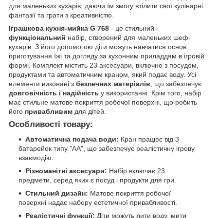
для маленьких кухарів, даючи їм змогу втілити свої кулінарні
фантазії та грати з креативністю.
Іграшкова кухня-мийка G 768
- це стильний і
функціональний
набір, створений для маленьких шеф-
кухарів. З його допомогою діти можуть навчатися основ
приготування їжі та догляду за кухонним приладдям в ігровій
формі. Комплект містить 23 аксесуари, включно з посудом,
продуктами та автоматичним краном, який подає воду. Усі
елементи виконані з
безпечних матеріалів
, що забезпечує
довговічність і надійність
у використанні. Крім того, набір
має стильне матове покриття робочої поверхні, що робить
його
привабливим
для дітей.
Особливості товару:
Автоматична подача води:
Кран працює від 3
батарейок типу "АА", що забезпечує реалістичну ігрову
взаємодію.
Різноманітні аксесуари:
Набір включає 23
предмети, серед яких є посуд і продукти для гри.
Стильний дизайн:
Матове покриття робочої
поверхні надає набору естетичної привабливості.
Реалістичні функції:
Діти можуть лити воду, мити