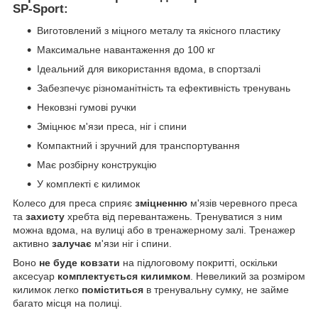
SP-Sport:
Виготовлений з міцного металу та якісного пластику
Максимальне навантаження до 100 кг
Ідеальний для використання вдома, в спортзалі
Забезпечує різноманітність та ефективність тренувань
Нековзні гумові ручки
Зміцнює м'язи преса, ніг і спини
Компактний і зручний для транспортування
Має розбірну конструкцію
У комплекті є килимок
Колесо для преса сприяє
зміцненню
м'язів черевного преса
та
захисту
хребта від перевантажень. Тренуватися з ним
можна вдома, на вулиці або в тренажерному залі. Тренажер
активно
залучає
м'язи ніг і спини.
Воно
не буде ковзати
на підлоговому покритті, оскільки
аксесуар
комплектується килимком
. Невеликий за розміром
килимок легко
поміститься
в тренувальну сумку, не займе
багато місця на полиці.