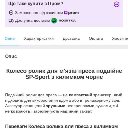
Що таке купити з Пром?
Замовлення під захистом
Доступна доставка
Опис
Характеристики
Доставка
Оплата
Умови п
Опис
Колесо ролик для м'язів преса подвійне
SP-Sport
з килимком чорне
Подвійний ролик для преса — це
компактний
тренажер, який
підходить для використання вдома або в тренажерному залі.
Аксесуар оснащений
зручними
неопреновими ручками, які
не ковзають
і забезпечують
надійний
захват.
Переваги Колеса ролика для преса з килимком