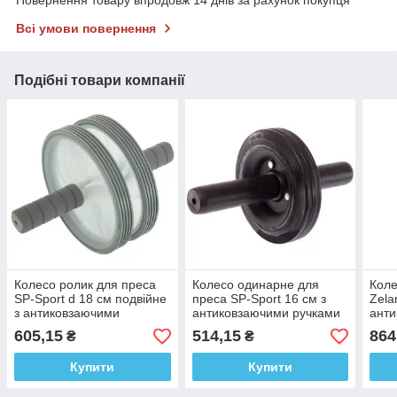
Всі умови повернення
Подібні товари компанії
Колесо ролик для преса
Колесо одинарне для
Коле
SP-Sport d 18 см подвійне
преса SP-Sport 16 см з
Zela
з антиковзаючими
антиковзаючими ручками
анти
ручками
605,15
514,15
864
₴
₴
Купити
Купити