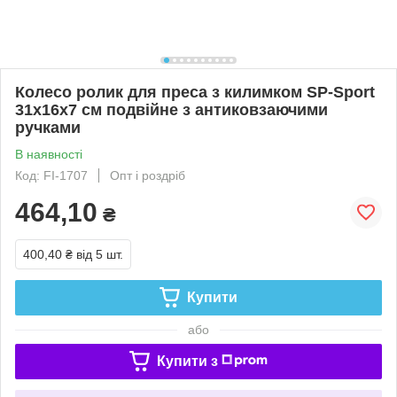
Колесо ролик для преса з килимком SP-Sport
31х16х7 см подвійне з антиковзаючими
ручками
В наявності
Код: FI-1707
Опт і роздріб
464,10
₴
400,40 ₴
від 5 шт.
Купити
або
Купити з