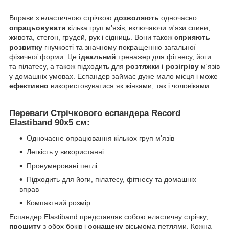
Вправи з еластичною стрічкою
дозволяють
одночасно
опрацьовувати
кілька груп м'язів, включаючи м'язи спини,
живота, стегон, грудей, рук і сідниць. Вони також
сприяють
розвитку
гнучкості та значному покращенню загальної
фізичної форми. Це
ідеальний
тренажер для фітнесу, йоги
та пілатесу, а також підходить для
розтяжки і розігріву
м'язів
у домашніх умовах. Еспандер займає дуже мало місця і може
ефективно
використовуватися як жінками, так і чоловіками.
Переваги Стрічкового еспандера Record
Elastiband 90х5 см:
Одночасне опрацювання кількох груп м'язів
Легкість у використанні
Пронумеровані петлі
Підходить для йоги, пілатесу, фітнесу та домашніх
вправ
Компактний розмір
Еспандер Elastiband представляє собою еластичну стрічку,
прошиту
з обох боків і
оснащену
вісьмома петлями. Кожна