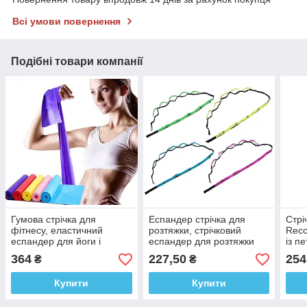
Всі умови повернення
Подібні товари компанії
Гумова стрічка для
Еспандер стрічка для
Стрі
фітнесу, еластичний
розтяжки, стрічковий
Reco
еспандер для йоги і
еспандер для розтяжки
із п
пілатесу 150см (Blast
235 х 2,5см, 12 петель
364
227,50
254
₴
₴
band)
Купити
Купити