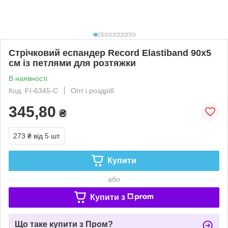
Стрічковий еспандер Record Elastiband 90х5
см із петлями для розтяжки
В наявності
Код: FI-6345-C
Опт і роздріб
345,80
₴
273 ₴
від 5 шт.
Купити
або
Купити з
Що таке купити з Пром?