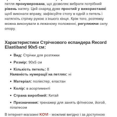
петля
пронумерована
, що дозволяє вибрати потрібний
рівень
натягу. Цей снаряд дуже
простий у використанні
:
щоб виконати вправу, зафіксуйте стопу в одній з петель і
натягніть стрічку рукою з іншого кінця. Крім того, розтяжку
можна виконувати в лежачому положенні,
регулюючи
силу
опору.
Характеристики Стрічкового еспандера Record
Elastiband 90х5 см:
Вид:
Стрічки для розтяжки
Розмір:
90х5 см
Кількість петель:
8
Наявність нумерації на петлях:
ні
Матеріал:
поліестер, еластан
Колір:
в асортименті
Страна виробний:
Китай
Призначення:
тренажер для занять фітнесом, йогой,
пілатесом
В інтернет-магазині
KOVI
- можливі вигідно і за доступною