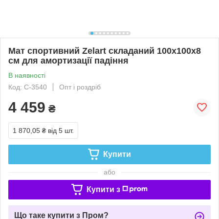
Мат спортивний Zelart складаний 100x100x8
см для амортизації падіння
В наявності
Код: C-3540
Опт і роздріб
4 459
₴
1 870,05 ₴
від 5 шт.
Купити
або
Купити з
Що таке купити з Пром?