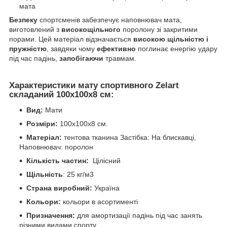
мата
Безпеку
спортсменів забезпечує наповнювач мата,
виготовлений з
високощільного
поролону зі закритими
порами. Цей матеріал відзначається
високою щільністю і
пружністю
, завдяки чому
ефективно
поглинає енергію удару
під час падінь,
запобігаючи
травмам.
Характеристики мату спортивного Zelart
складаний 100x100x8 см:
Вид:
Мати
Розміри:
100x100x8 см.
Матеріал:
тентова тканина Застібка: На блискавці,
Наповнювач: поролон
Кількість частин:
Цілісний
Щільність
: 25 кг/м
3
Страна виробний:
Україна
Кольори:
кольори в асортименті
Призначення:
для амортизації падінь під час занять
різними видами спорту