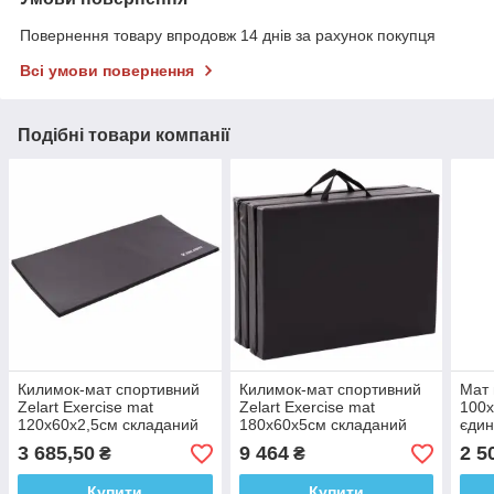
Повернення товару впродовж 14 днів за рахунок покупця
Всі умови повернення
Подібні товари компанії
Килимок-мат спортивний
Килимок-мат спортивний
Мат 
Zelart Exercise mat
Zelart Exercise mat
100x
120х60х2,5см складаний
180х60х5см складаний
єдин
для вправ
для вправ
3 685,50
9 464
2 5
₴
₴
Купити
Купити