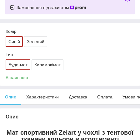
Замовлення під захистом
Колір
Синій
Зелений
Тип
Будо-мат
Килимок/мат
В наявності
Опис
Характеристики
Доставка
Оплата
Умови п
Опис
Мат спортивний
Zelart
у чохлі з тентової
тканини кольори в асортименті