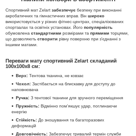
Спортивний мат Zelart
забезпечує
безпеку при виконанні
акробатичних та гімнастичних вправ. Він
широко
використовується у різних фітнес-центрах, спеціалізованих
спортзалах та освітніх установах. Його
популярність
обумовлена
стандартними
розмірами та
прямими
торцями,
що дозволяють
створити
рівну поверхню при з'єднанні з
іншими матами.
Переваги мату спортивний Zelart складаний
100x100x8 см
:
Верх:
Тентова тканина, не ковзає
Чохол:
Застібається на блискавку для доступу до
наповнювача
Ручка:
З тентової тканини для зручного переміщення
Пружність:
Відмінно пом'якшує удар, поглинаючи
енергію
Стійкість:
До зношування та багаторазових
деформацій
Довговічність:
Забезпечує тривалий термін служби