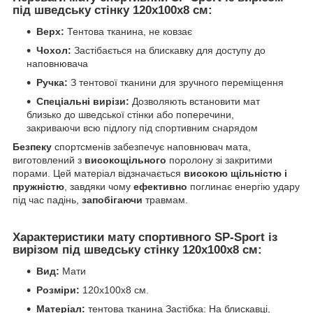
під шведську стінку 120x100x8 см
:
Верх:
Тентова тканина, не ковзає
Чохол:
Застібається на блискавку для доступу до
наповнювача
Ручка:
З тентової тканини для зручного переміщення
Спеціальні вирізи:
Дозволяють встановити мат
близько до шведської стінки або поперечини,
закриваючи всю підлогу під спортивним снарядом
Безпеку
спортсменів забезпечує наповнювач мата,
виготовлений з
високощільного
поролону зі закритими
порами. Цей матеріал відзначається
високою щільністю і
пружністю
, завдяки чому
ефективно
поглинає енергію удару
під час падінь,
запобігаючи
травмам.
Характеристики мату спортивного SP-Sport із
вирізом під шведську стінку 120x100x8 см:
Вид:
Мати
Розміри:
120x100x8 см.
Матеріал:
тентова тканина Застібка: На блискавці,