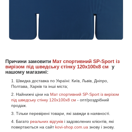
Причини замовити
Мат спортивний SP-Sport із
вирізом під шведську стінку 120x100x8 см
у
нашому магазині:
Швидка доставка по Україні: Київ, Львів, Дніпро,
Полтава, Харків та інші міста;
Найнижчі ціни на
Мат спортивний SP-Sport із вирізом
під шведську стінку 120x100x8 см
- опт/роздрібний
продаж.
Тільки перевірені товари, які завжди в наявності.
Багато
реальних відгуків
і задоволених клієнтів, які
повертаються на сайт
kovi-shop.com.ua
знову і знову.