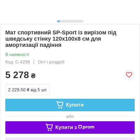
Мат спортивний SP-Sport із вирізом під
шведську стінку 120x100x8 см для
амортизації падіння
В наявності
Код: C-4298
Опт і роздріб
5 278
₴
2 229,50 ₴
від 5 шт.
Купити
або
Купити з