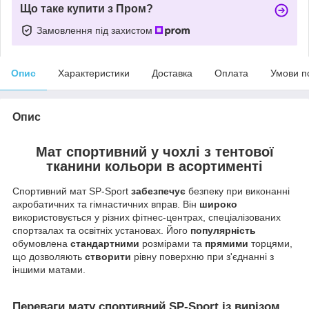
Що таке купити з Пром?
Замовлення під захистом
Опис
Характеристики
Доставка
Оплата
Умови п
Опис
Мат спортивний у чохлі з тентової
тканини кольори в асортименті
Спортивний мат SP-Sport
забезпечує
безпеку при виконанні
акробатичних та гімнастичних вправ. Він
широко
використовується у різних фітнес-центрах, спеціалізованих
спортзалах та освітніх установах. Його
популярність
обумовлена
стандартними
розмірами та
прямими
торцями,
що дозволяють
створити
рівну поверхню при з'єднанні з
іншими матами.
Переваги мату спортивний SP-Sport із вирізом