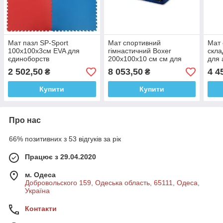
Мат пазл SP-Sport
Мат спортивний
Мат 
100x100x3см EVA для
гімнастичний Boxer
скла
єдиноборств
200x100x10 см см для
для 
амортизації падіння
2 502,50
8 053,50
4 4
₴
₴
Купити
Купити
Про нас
66% позитивних з 53 відгуків за рік
Працює з 29.04.2020
м. Одеса
Добровольского 159, Одеська область, 65111, Одеса,
Україна
Контакти