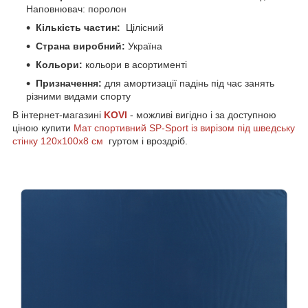
Наповнювач: поролон
Кількість частин:
Цілісний
Страна виробний:
Україна
Кольори:
кольори в асортименті
Призначення:
для амортизації падінь під час занять
різними видами спорту
В інтернет-магазині
KOVI
- можливі вигідно і за доступною
ціною купити
Мат спортивний SP-Sport із вирізом під шведську
стінку 120x100x8 см
гуртом і вроздріб.