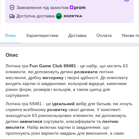
Замовлення під захистом
Доступна доставка
Опис
Характеристики
Доставка
Оплата
Умови п
Опис
Логічна гра
Fun Game Club 69481
- це набір, що містить 63
елементи, які допоможуть дитині
розвивати
логічне
мислення, дрібну
моторику
і творчі здібності. До комплекту
входять картки із завданнями, кольорові відерця, камінчики
різних форм, розмірів і кольорів, а також щипці для
сортування.
Логічна гра 69481 - це
ідеальний
вибір для батьків, які хочуть
сприяти всебічному
розвитку
своєї дитини. У комплекті
знаходяться 63 різнокольорових елементи, які допоможуть
дитині
навчитися
сортувати, класифікувати та
логічно
мислити
. Набір включає картки із завданнями, що
пропонують різні варіанти завдань для виконання, а саме: