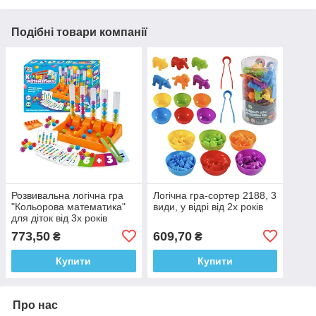
Подібні товари компанії
Розвивальна логічна гра
Логічна гра-сортер 2188, 3
"Кольорова математика"
види, у відрі від 2х років
для діток від 3х років
4FUN Game Club, 75054
773,50
609,70
₴
₴
Купити
Купити
Про нас