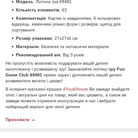
Модель
: Логічна гра 69481
Кількість елементів
: 63
Комплектація
: Картки із завданнями, 6 кольорових
відерець, камінчики різних форм і розмірів, щипці для
сортування
Розмір упаковки
: 27x27x6 см
Матеріали
: Безпечні та нетоксичні матеріали
Рекомендований вік
: Від 3 років
Не пропустіть можливість подарувати вашій дитині
захоплюючу і розвиваючу гру! Замовляйте логічну
гру
Fun
Game Club 69481
прямо зараз і допоможіть вашій дитині
розвиватися весело і цікаво!
В інтернет-магазині іграшок
4You&House
Ви завжди знайдете
опис і актуальні ціни на товар, який вас цікавить, а також ви
завжди можете отримати консультацію в нас і вибрати
найкращий варіант для своєї дитини.
Приховати