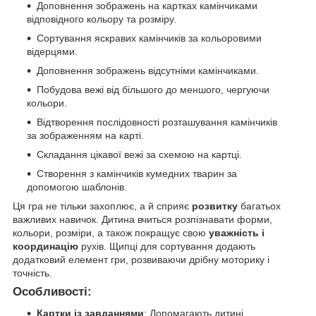
Доповнення зображень на картках камінчиками
відповідного кольору та розміру.
Сортування яскравих камінчиків за кольоровими
відерцями.
Доповнення зображень відсутніми камінчиками.
Побудова вежі від більшого до меншого, чергуючи
кольори.
Відтворення послідовності розташування камінчиків
за зображенням на карті.
Складання цікавої вежі за схемою на картці.
Створення з камінчиків кумедних тварин за
допомогою шаблонів.
Ця гра не тільки захоплює, а й сприяє
розвитку
багатьох
важливих навичок. Дитина вчиться розпізнавати форми,
кольори, розміри, а також покращує свою
уважність і
координацію
рухів. Щипці для сортування додають
додатковий елемент гри, розвиваючи дрібну моторику і
точність.
Особливості:
Картки із завданнями
: Допомагають дитині