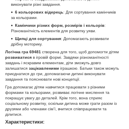
виконувати різні завдання.
6 кольорових відерець
: Для сортування камінчиків
за кольорами.
Камінчики різних форм, розмірів і кольорів
:
Різноманітність елементів для розвитку уяви.
Щипці для сортування
: Допомагають розвивати
дрібну моторику.
Логічна гра 69481
створена для того, щоб допомогти дітям
розвиватися
в ігровій формі. Завдяки різноманітності
завдань і яскравим елементам, діти зможуть довго
залишатися
зацікавленими
іграшкою. Батьки також можуть
приєднатися до гри, допомагаючи дитині виконувати
завдання та пояснювати нові концепції.
Гра допомагає дітям навчитися працювати з різними
формами та кольорами, розвиває логічне мислення та
покращує увагу до деталей. Крім того, вона сприяє
соціальному розвитку, оскільки дитина може грати разом із
друзями або членами сім'ї, вчитися співпрацювати та
ділитися.
Характеристики: