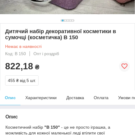
Дитячий набір декоративної косметики в
сумочці (косметичка) В 150
Немає в наявності
Код: В 150
Опт і роздріб
822,18
₴
455 ₴
від 5 шт.
Опис
Характеристики
Доставка
Оплата
Умови п
Опис
Косметичний набір
"B 150"
- це не просто іграшка, а
можливість для кожної маленької леді втілити свої