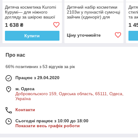
Дитяча косметика Kuromi
Дитячий набір косметики
Дитя
Курумі— для ніжного
2103w у пухнастій сумочці
стил
догляду за шкірою вашої
зайчик (єдиноріг) для
та а
дитини 26 предметів в
дівчаток від 5-ти років.
1 638
1 4
₴
косметичці
Ціну уточнюйте
Купити
Про нас
66% позитивних з 53 відгуків за рік
Працює з 29.04.2020
м. Одеса
Добровольского 159, Одеська область, 65111, Одеса,
Україна
Контакти
Сьогодні працює з 10:00 до 18:00
Показати весь графік роботи