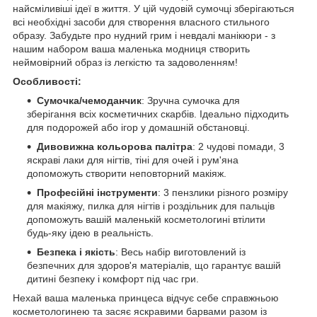
найсміливіші ідеї в життя. У цій чудовій сумочці зберігаються
всі необхідні засоби для створення власного стильного
образу. Забудьте про нудний грим і невдалі манікюри - з
нашим набором ваша маленька модниця створить
неймовірний образ із легкістю та задоволенням!
Особливості:
Сумочка/чемоданчик
: Зручна сумочка для
зберігання всіх косметичних скарбів. Ідеально підходить
для подорожей або ігор у домашній обстановці.
Дивовижна кольорова палітра
: 2 чудові помади, 3
яскраві лаки для нігтів, тіні для очей і рум'яна
допоможуть створити неповторний макіяж.
Професійні інструменти
: 3 пензлики різного розміру
для макіяжу, пилка для нігтів і роздільник для пальців
допоможуть вашій маленькій косметологині втілити
будь-яку ідею в реальність.
Безпека і якість
: Весь набір виготовлений із
безпечних для здоров'я матеріалів, що гарантує вашій
дитині безпеку і комфорт під час гри.
Нехай ваша маленька принцеса відчує себе справжньою
косметологинею та засяє яскравими барвами разом із