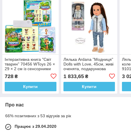
Інтерактивна книга "Світ
Лялька Ardana "Модниця"
Ляльк
тварин" 70456 WToys 26 ×
Dolls with Love, 45см, живі
коле
29 × 2 см із сенсорними
оченята, подарункова
910
кнопками від 1 року
упаковка. А 663 А
728
1 833,65
3 0
₴
₴
Купити
Купити
Про нас
66% позитивних з 53 відгуків за рік
Працює з 29.04.2020