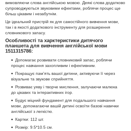
вимовляючи слова англійською мовою. Деякі слова додатково
супроводжуються звуковими ефектами, роблячи процес ще
більш цікавим і незабутнім.
Це ідеальний пристрій як для самостійного вивчення мови,
так і в якості додаткового інструменту для розширення
словникового запасу.
Особливості та харктеристики дитячого
планшета для вивчення англійської мови
1511315786:
Допомагає розвивати словниковий запас, роблячи
процес навчання захопливим і ефективним.
Покращує пам'ять вашої дитини, активуючи її через
візуальне та звукове сприйняття.
Розвиває уяву і творче мислення, залучаючи малюка
до цікавих та інтерактивних ігор.
Будує міцний фундамент для подальшого навчання
мови, допомагаючи вашій дитині освоїти базові навички
англійської з легкістю.
Картки: 112 шт.
Розмір: 9.5*10.5 см.