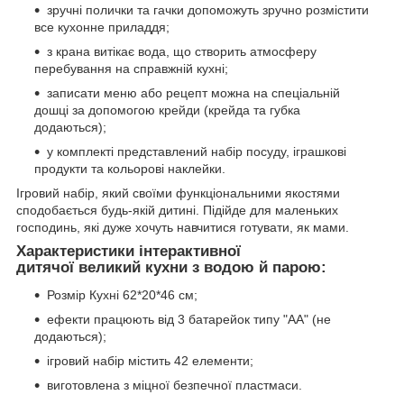
зручні полички та гачки допоможуть зручно розмістити
все кухонне приладдя;
з крана витікає вода, що створить атмосферу
перебування на справжній кухні;
записати меню або рецепт можна на спеціальній
дошці за допомогою крейди (крейда та губка
додаються);
у комплекті представлений набір посуду, іграшкові
продукти та кольорові наклейки.
Ігровий набір, який своїми функціональними якостями
сподобається будь-якій дитині. Підійде для маленьких
господинь, які дуже хочуть навчитися готувати, як мами.
Характеристики інтерактивної
дитячої великий кухни з водою й парою:
Розмір Кухні 62*20*46 см;
ефекти працюють від 3 батарейок типу "АА" (не
додаються);
ігровий набір містить 42 елементи;
виготовлена з міцної безпечної пластмаси.