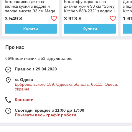
Інтерактивна дитяча
Багатофункціональна
Дитя
велика кухня з водою й
дитяча кухня 93 см "Sprey
з пі
парою висота 93 см Mega
Kitchen 889-232" з водою і
Kitc
Kitchen 889-212
парою, з яйцеваркою
акс
3 549
3 913
1 6
₴
₴
Купити
Купити
Про нас
66% позитивних з 53 відгуків за рік
Працює з 29.04.2020
м. Одеса
Добровольского 159, Одеська область, 65111, Одеса,
Україна
Контакти
Сьогодні працює з 11:00 до 17:00
Показати весь графік роботи