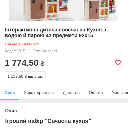
Інтерактивна дитяча своєчасна Кухня з
водою й парою 42 предмети 92015
Немає в наявності
Код: 92015
Опт і роздріб
1 774,50
₴
1 137,50 ₴
від 5 шт.
Опис
Характеристики
Доставка
Оплата
Умови п
Опис
Ігровий набір "Свчасна кухня"