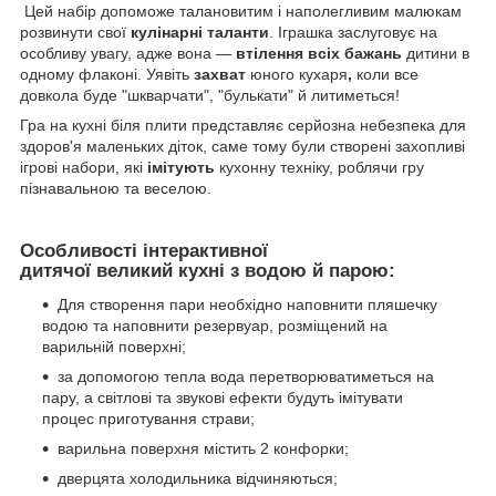
Цей набір допоможе талановитим і наполегливим малюкам
розвинути свої
кулінарні таланти
. Іграшка заслуговує на
особливу увагу, адже вона —
втілення всіх бажань
дитини в
одному флаконі. Уявіть
захват
юного кухаря
,
коли все
довкола буде "шкварчати", "булькати" й литиметься!
Гра на кухні біля плити представляє серйозна небезпека для
здоров'я маленьких діток, саме тому були створені захопливі
ігрові набори, які
імітують
кухонну техніку, роблячи гру
пізнавальною та веселою.
Особливості інтерактивної
дитячої великий кухні з водою й парою:
Для створення пари необхідно наповнити пляшечку
водою та наповнити резервуар, розміщений на
варильній поверхні;
за допомогою тепла вода перетворюватиметься на
пару, а світлові та звукові ефекти будуть імітувати
процес приготування страви;
варильна поверхня містить 2 конфорки;
дверцята холодильника відчиняються;