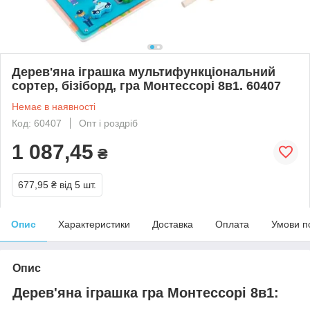
Дерев'яна іграшка мультифункціональний
сортер, бізіборд, гра Монтессорі 8в1. 60407
Немає в наявності
Код: 60407
Опт і роздріб
1 087,45
₴
677,95 ₴
від 5 шт.
Опис
Характеристики
Доставка
Оплата
Умови п
Опис
Дерев'яна іграшка гра Монтессорі 8в1: