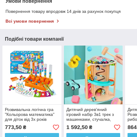
Умови повернення
Повернення товару впродовж 14 днів за рахунок покупця
Всі умови повернення
Подібні товари компанії
Розвивальна логічна гра
Дитячий дерев'яний
Дитя
"Кольорова математика"
ігровий набір 3в1 трек з
Розв
для діток від 3х років
машинками, стучалка,
рибо
4FUN Game Club, 75054
сортер Metr+ 2305-80
2в1
773,50
1 592,50
864
₴
₴