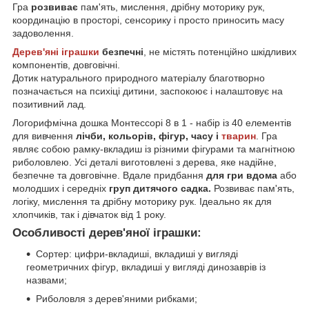
Гра
розвиває
пам'ять, мислення, дрібну моторику рук,
координацію в просторі, сенсорику і просто приносить масу
задоволення.
Дерев'яні іграшки
безпечні
, не містять потенційно шкідливих
компонентів, довговічні.
Дотик натурального природного матеріалу благотворно
позначається на психіці дитини, заспокоює і налаштовує на
позитивний лад.
Логорифмічна дошка Монтессорі 8 в 1 - набір із 40 елементів
для вивчення
лічби, кольорів, фігур, часу і
тварин
. Гра
являє собою рамку-вкладиш із різними фігурами та магнітною
риболовлею. Усі деталі виготовлені з дерева, яке надійне,
безпечне та довговічне. Вдале придбання
для гри вдома
або
молодших і середніх
груп дитячого садка.
Розвиває пам'ять,
логіку, мислення та дрібну моторику рук. Ідеально як для
хлопчиків, так і дівчаток від 1 року.
Особливості дерев'яної іграшки:
Сортер: цифри-вкладиші, вкладиші у вигляді
геометричних фігур, вкладиші у вигляді динозаврів із
назвами;
Риболовля з дерев'яними рибками;