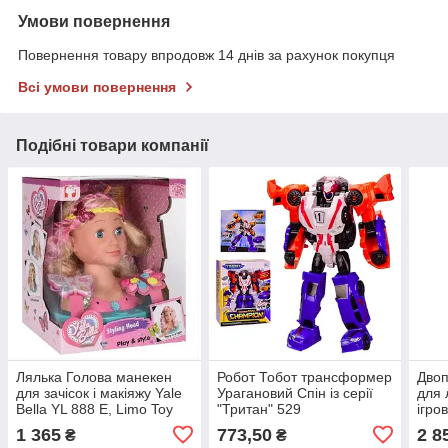
Умови повернення
Повернення товару впродовж 14 днів за рахунок покупця
Всі умови повернення
Подібні товари компанії
Лялька Голова манекен
Робот Тобот трансформер
Двоп
для зачісок і макіяжу Yale
Урагановий Спін із серії
для 
Bella YL 888 Е, Limo Toy
"Тритан" 529
ігро
для дівчаток від 3 років
буди
1 365
773,50
2 8
₴
₴
дівч