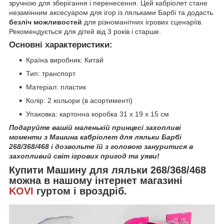
зручною для зберігання і перенесення. Цей кабріолет стане
незамінним аксесуаром для ігор із ляльками Барбі та додасть
безліч можливостей
для різноманітних ігрових сценаріїв.
Рекомендується для дітей від 3 років і старше.
Основні характеристики:
Країна виробник: Китай
Тип: транспорт
Матеріал: пластик
Колір: 2 кольори (в асортименті)
Упаковка: картонна коробка 31 х 19 х 15 см
Подаруйте вашій маленькій принцесі захопливі
моменти з Машина кабріолет для ляльки Барбі
268/368/468 і дозвольте їй з головою зануритися в
захопливий світ ігрових пригод та уяви!
Купити Машину для ляльки 268/368/468
можна в нашому інтернет магазині
KOVI
гуртом і вроздріб.