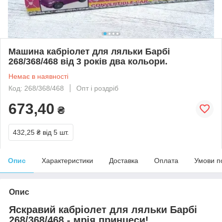
Машина кабріолет для ляльки Барбі
268/368/468 від 3 років два кольори.
Немає в наявності
Код: 268/368/468
Опт і роздріб
673,40
₴
432,25 ₴
від 5 шт.
Опис
Характеристики
Доставка
Оплата
Умови п
Опис
Яскравий кабріолет для ляльки Барбі
268/368/468 - мрія принцеси!