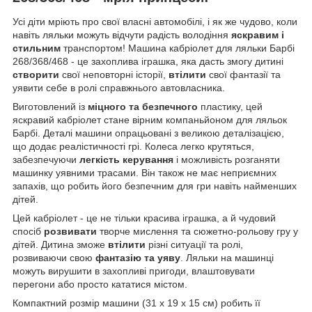
Усі діти мріють про свої власні автомобілі, і як же чудово, коли
навіть ляльки можуть відчути радість володіння
яскравим і
стильним
транспортом! Машина кабріолет для ляльки Барбі
268/368/468 - це захоплива іграшка, яка дасть змогу дитині
створити
свої неповторні історії,
втілити
свої фантазії та
уявити себе в ролі справжнього автовласника.
Виготовлений із
міцного та безпечного
пластику, цей
яскравий кабріолет стане вірним компаньйоном для ляльок
Барбі. Деталі машини опрацьовані з великою деталізацією,
що додає реалістичності грі. Колеса легко крутяться,
забезпечуючи
легкість керування
і можливість розганяти
машинку уявними трасами. Він також не має неприємних
запахів, що робить його безпечним для гри навіть найменших
дітей.
Цей кабріолет - це не тільки красива іграшка, а й чудовий
спосіб
розвивати
творче мислення та сюжетно-рольову гру у
дітей. Дитина зможе
втілити
різні ситуації та ролі,
розвиваючи свою
фантазію та уяву
. Ляльки на машинці
можуть вирушити в захопливі пригоди, влаштовувати
перегони або просто кататися містом.
Компактний розмір машини (31 х 19 х 15 см) робить її