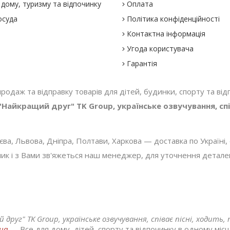
дому, туризму та відпочинку
Оплата
осуда
Політика конфіденційності
Контактна інформація
Угода користувача
Гарантія
 продаж та відправку товарів для дітей, будинки, спорту та відп
айкращий друг" TK Group, українське озвучування, спів
, Львова, Дніпра, Полтави, Харкова — доставка по Україні, с
 і з Вами зв'яжеться наш менеджер, для уточнення деталей з
уг" TK Group, українське озвучування, співає пісні, ходить, 
.ua
— Все для дому, дітей, спорту та відпочинку в одному місці