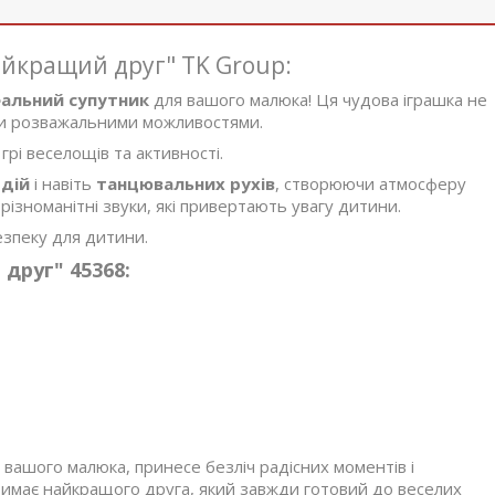
йкращий друг" TK Group:
еальний супутник
для вашого малюка! Ця чудова іграшка не
їми розважальними можливостями.
грі веселощів та активності.
дій
і навіть
танцювальних рухів
, створюючи атмосферу
ізноманітні звуки, які привертають увагу дитини.
езпеку для дитини.
друг" 45368:
 вашого малюка, принесе безліч радісних моментів і
имає найкращого друга, який завжди готовий до веселих