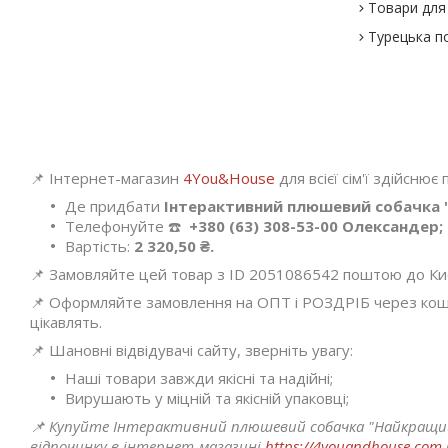
Товари для 
Турецька п
📌 Інтернет-магазин
4You&House
для всієї сім'ї здійснює
Де придбати
Інтерактивний плюшевий собачка "Н
Телефонуйте ☎️
+380 (63) 308-53-00 Олександер;
Вартість:
2 320,50 ₴.
📌 Замовляйте цей товар з ID 2051086542 поштою до Києва
📌 Оформляйте замовлення на ОПТ і РОЗДРІБ через кошик
цікавлять.
📌 Шановні відвідувачі сайту, зверніть увагу:
Наші товари завжди якісні та надійні;
Вирушають у міцній та якісній упаковці;
📌 Купуйте Інтерактивний плюшевий собачка "Найкращий др
відпочинку в інтернет-магазині
https://4youandhouse.com