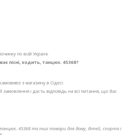
очинку по всій Україні.
ає пісні, ходить, танцює. 45368?
амовивіз з магазину в Одесі.
амовлення і дасть відповідь на всі питання, що Вас
танцює. 45368 та інші товари для дому, дітей, спорта і
!