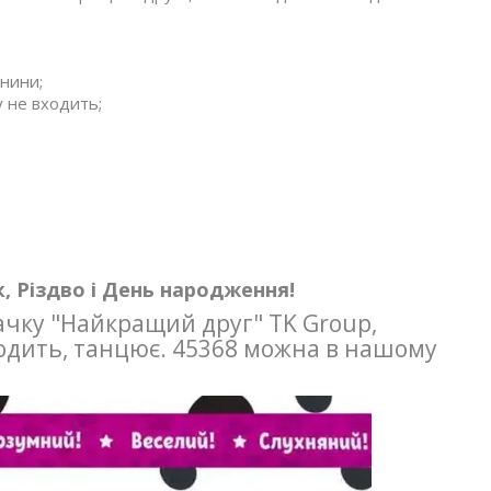
анини;
 не входить;
, Різдво і День народження!
чку "Найкращий друг" TK Group,
 ходить, танцює. 45368 можна в нашому