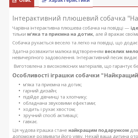
Інтерактивний плюшевий собачка "На
Чарівна інтерактивна плюшева собачка на повідці —
ід
тільки
м'яка та приємна на дотик
, але й вражає сво
Собачка рухається весело та легко на повідці, що додає 
Здатна розважити малюка відтворенням
веселих мело
невичерпного задоволення. Інтерактивний песик видає р
Виготовлена з високоякісних матеріалів, що гарантує б
Особливості іграшки собачки "Найкращий 
м'яка та приємна на дотик;
гарний дизайн;
підійде дівчинці та хлопчику;
обладнана звуковими ефектами;
ходить і рухає хвостом;
зручний спосіб активації;
гавкає.
Ця чудова іграшка стане
найкращим подарунком
для
допоможе розвивати його уяву. Нехай ваша дитина отр