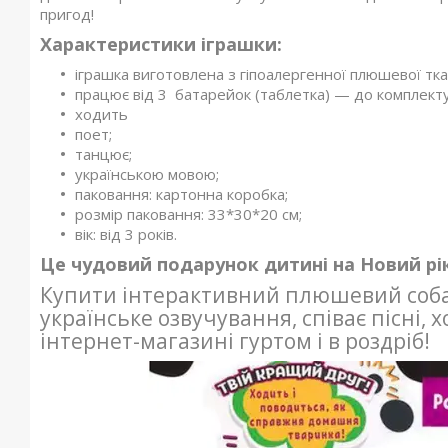
пригод!
Характеристики іграшки:
іграшка виготовлена з гіпоалергенної плюшевої тк
працює від 3 батарейок (таблетка) — до комплекту
ходить
поет;
танцює;
українською мовою;
паковання: картонна коробка;
розмір паковання: 33*30*20 см;
вік: від 3 років.
Це чудовий подарунок дитині на Новий рік
Купити інтерактивний плюшевий соба
українське озвучування, співає пісні,
інтернет-магазині гуртом і в роздріб!