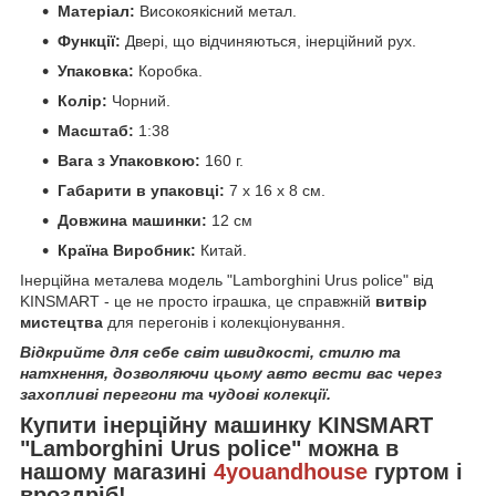
Матеріал:
Високоякісний метал.
Функції:
Двері, що відчиняються, інерційний рух.
Упаковка:
Коробка.
Колір:
Чорний.
Масштаб:
1:38
Вага з Упаковкою:
160 г.
Габарити в упаковці:
7 x 16 x 8 см.
Довжина машинки:
12 см
Країна Виробник:
Китай.
Інерційна металева модель "Lamborghini Urus police" від
KINSMART - це не просто іграшка, це справжній
витвір
мистецтва
для перегонів і колекціонування.
Відкрийте для себе світ швидкості, стилю та
натхнення, дозволяючи цьому авто вести вас через
захопливі перегони та чудові колекції.
Купити інерційну машинку KINSMART
"Lamborghini Urus police" можна в
нашому магазині
4youandhouse
гуртом і
вроздріб!