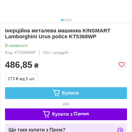
Інерційна металева машинка KINSMART
Lamborghini Urus police KT5368WP
В наявності
Код: KT5368WP
Опт і роздріб
486,85
₴
273 ₴
від 5 шт.
Купити
або
Купити з
Що таке купити з Пром?