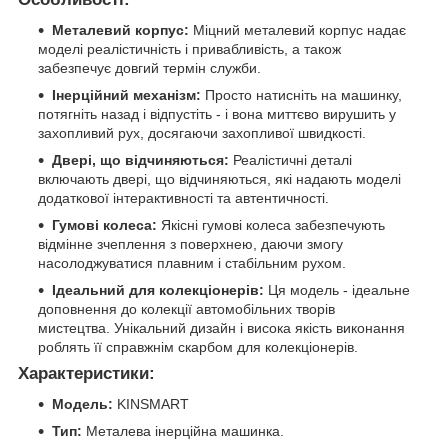
Металевий корпус:
Міцний металевий корпус надає
моделі реалістичність і привабливість, а також
забезпечує довгий термін служби.
Інерційний механізм:
Просто натисніть на машинку,
потягніть назад і відпустіть - і вона миттєво вирушить у
захопливий рух, досягаючи захопливої швидкості.
Двері, що відчиняються:
Реалістичні деталі
включають двері, що відчиняються, які надають моделі
додаткової інтерактивності та автентичності.
Гумові колеса:
Якісні гумові колеса забезпечують
відмінне зчеплення з поверхнею, даючи змогу
насолоджуватися плавним і стабільним рухом.
Ідеальний для колекціонерів:
Ця модель - ідеальне
доповнення до колекції автомобільних творів
мистецтва. Унікальний дизайн і висока якість виконання
роблять її справжнім скарбом для колекціонерів.
Характеристики:
Модель:
KINSMART
Тип:
Металева інерційна машинка.