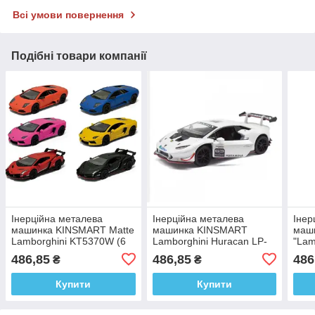
Всі умови повернення
Подібні товари компанії
Інерційна металева
Інерційна металева
Інер
машинка KINSMART Matte
машинка KINSMART
маш
Lamborghini KT5370W (6
Lamborghini Huracan LP-
"Lam
кольорів)
620-2 ST KT5389W (4
SV 1
486,85
486,85
486
₴
₴
кольори)
коль
Купити
Купити