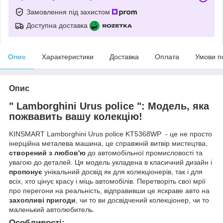
Замовлення під захистом
Доступна доставка
Опис
Характеристики
Доставка
Оплата
Умови п
Опис
" Lamborghini Urus police ": Модель, яка
пожвавить вашу колекцію!
KINSMART Lamborghini Urus police KT5368WP - це не просто
інерційна металева машина, це справжній витвір мистецтва,
створений з любов'ю
до автомобільної промисловості та
увагою до деталей. Ця модель укладена в класичний дизайн і
пропонує
унікальний досвід як для колекціонерів, так і для
всіх, хто цінує красу і міць автомобілів. Перетворіть свої мрії
про перегони на реальність, відправивши це яскраве авто на
захопливі пригоди
, чи то ви досвідчений колекціонер, чи то
маленький автолюбитель.
Особливості: