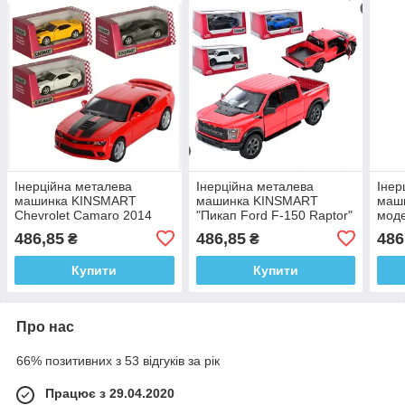
Інерційна металева
Інерційна металева
Інер
машинка KINSMART
машинка KINSMART
маш
Chevrolet Camaro 2014
"Пикап Ford F-150 Raptor"
моде
KT5383WF (4 кольори)
KT5436W (4 кольори)
Mart
486,85
486,85
486
₴
₴
коль
Купити
Купити
Про нас
66% позитивних з 53 відгуків за рік
Працює з 29.04.2020