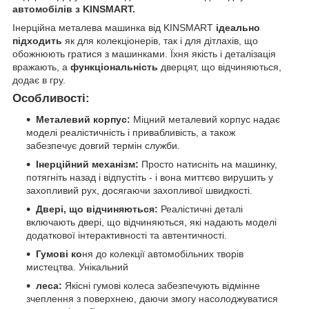
автомобілів з KINSMART.
Інерційна металева машинка від KINSMART
ідеально
підходить
як для колекціонерів, так і для дітлахів, що
обожнюють гратися з машинками. Їхня якість і деталізація
вражають, а
функціональність
дверцят, що відчиняються,
додає в гру.
Особливості:
Металевий корпус:
Міцний металевий корпус надає
моделі реалістичність і привабливість, а також
забезпечує довгий термін служби.
Інерційний механізм:
Просто натисніть на машинку,
потягніть назад і відпустіть - і вона миттєво вирушить у
захопливий рух, досягаючи захопливої швидкості.
Двері, що відчиняються:
Реалістичні деталі
включають двері, що відчиняються, які надають моделі
додаткової інтерактивності та автентичності.
Гумові ко
ня до колекції автомобільних творів
мистецтва. Унікальний
леса:
Якісні гумові колеса забезпечують відмінне
зчеплення з поверхнею, даючи змогу насолоджуватися