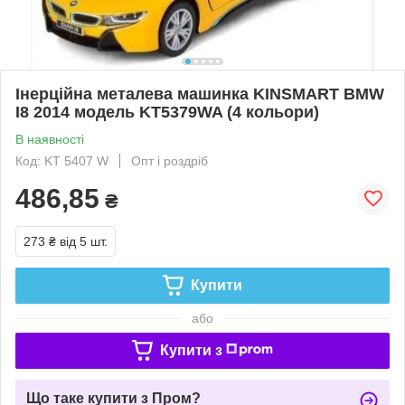
Інерційна металева машинка KINSMART BMW
I8 2014 модель KT5379WA (4 кольори)
В наявності
Код: KT 5407 W
Опт і роздріб
486,85
₴
273 ₴
від 5 шт.
Купити
або
Купити з
Що таке купити з Пром?