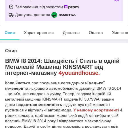
Замовлення під захистом
Доступна доставка
Опис
Характеристики
Доставка
Оплата
Умови п
Опис
BMW I8 2014: Швидкість і Стиль в одній
Металевій Машинці KINSMART від
інтернет-магазину
4youandhouse.
Коли йдеться про поєднання легендарної
німецької
інженерії
та яскравого автомобільного дизайну, BMW I8 2014
- це ім'я, яке спадає на думку. Тепер, завдяки інерційній
металевій машинці KINSMART модель KT5379WA, вашим
дітям
надається можливість
відчути дух цієї машини і
пуститися у віртуальні автопригоди.
У нашому асортименті
4
різних кольори, щоб кожен маленький водій міг вибрати свій
власний BMW I8 2014 року і відправитися в захоплюючу
подорож. Даруйте своїм дітям можливість досліджувати
світ