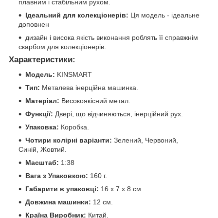
плавним і стабільним рухом.
Ідеальний для колекціонерів:
Ця модель - ідеальне
доповнен
дизайн і висока якість виконання роблять її справжнім
скарбом для колекціонерів.
Характеристики:
Модель:
KINSMART
Тип:
Металева інерційна машинка.
Матеріал:
Високоякісний метал.
Функції:
Двері, що відчиняються, інерційний рух.
Упаковка:
Коробка.
Чотири колірні варіанти:
Зелений, Червоний,
Синій, Жовтий.
Масштаб:
1:38
Вага з Упаковкою:
160 г.
Габарити в упаковці:
16 x 7 x 8 см.
Довжина машинки:
12 см.
Країна Виробник:
Китай.