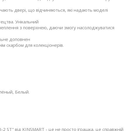
ючають двері, що відчиняються, які надають моделі
тецтва. Унікальний
 зчеплення з поверхнею, даючи змогу насолоджуватися
льне доповнен
нім скарбом для колекціонерів.
лёный, Белый.
-2 ST" від KINSMART - це не просто іграшка, це справжній