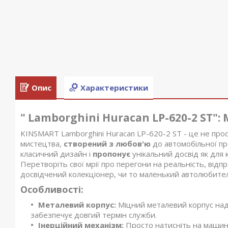
Опис
Характеристики
" Lamborghini Huracan LP-620-2 ST"
KINSMART Lamborghini Huracan LP-620-2 ST - це не прос
мистецтва,
створений з любов'ю
до автомобільної пр
класичний дизайн і
пропонує
унікальний досвід як для ко
Перетворіть свої мрії про перегони на реальність, від
досвідчений колекціонер, чи то маленький автолюбите
Особливості:
Металевий корпус:
Міцний металевий корпус надає
забезпечує довгий термін служби.
Інерційний механізм:
Просто натисніть на машинку