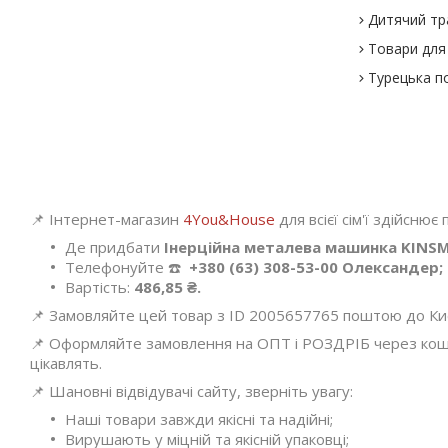
Дитячий тр
Товари для 
Турецька п
📌 Інтернет-магазин
4You&House
для всієї сім'ї здійснює
Де придбати
Інерційна металева машинка KINSMA
Телефонуйте ☎️
+380 (63) 308-53-00 Олександер;
Вартість:
486,85 ₴.
📌 Замовляйте цей товар з ID 2005657765 поштою до Києва
📌 Оформляйте замовлення на ОПТ і РОЗДРІБ через кошик
цікавлять.
📌 Шановні відвідувачі сайту, зверніть увагу:
Наші товари завжди якісні та надійні;
Вирушають у міцній та якісній упаковці;