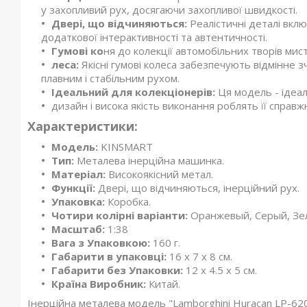
у захопливий рух, досягаючи захопливої швидкості.
Двері, що відчиняються:
Реалістичні деталі вкл
додаткової інтерактивності та автентичності.
Гумові ко
ня до колекції автомобільних творів мис
леса:
Якісні гумові колеса забезпечують відмінне
плавним і стабільним рухом.
Ідеальний для колекціонерів:
Ця модель - ідеа
дизайн і висока якість виконання роблять її справж
Характеристики:
Модель:
KINSMART
Тип:
Металева інерційна машинка.
Матеріал:
Високоякісний метал.
Функції:
Двері, що відчиняються, інерційний рух.
Упаковка:
Коробка.
Чотири колірні варіанти:
Оранжевый, Серый, Зе
Масштаб:
1:38
Вага з Упаковкою:
160 г.
Габарити в упаковці:
16 x 7 x 8 см.
Габарити без Упаковки:
12 x 4.5 x 5 см.
Країна Виробник:
Китай.
Інерційна металева модель "Lamborghini Huracan LP-620