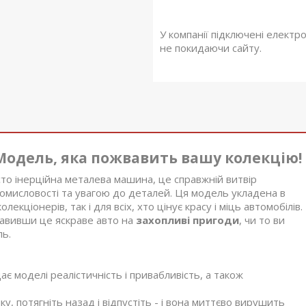
У компанії підключені електр
не покидаючи сайту.
: Модель, яка пожвавить вашу колекцію!
то інерційна металева машина, це справжній витвір
омисловості та увагою до деталей. Ця модель укладена в
лекціонерів, так і для всіх, хто цінує красу і міць автомобілів.
правивши це яскраве авто на
захопливі пригоди
, чи то ви
ль.
 моделі реалістичність і привабливість, а також
, потягніть назад і відпустіть - і вона миттєво вирушить