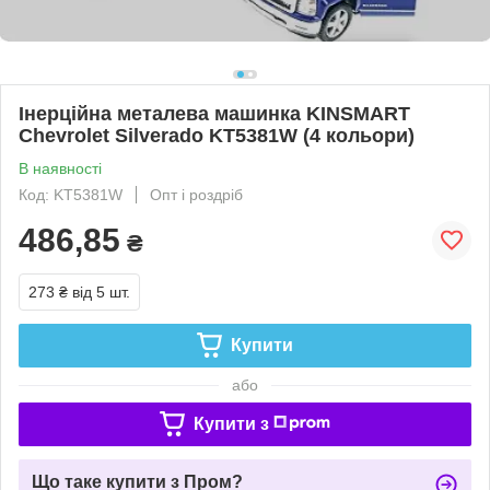
Інерційна металева машинка KINSMART
Chevrolet Silverado KT5381W (4 кольори)
В наявності
Код: KT5381W
Опт і роздріб
486,85
₴
273 ₴
від 5 шт.
Купити
або
Купити з
Що таке купити з Пром?