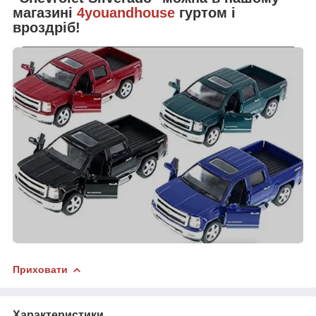
магазині
4youandhouse
гуртом і
вроздріб!
Приховати
Характеристики