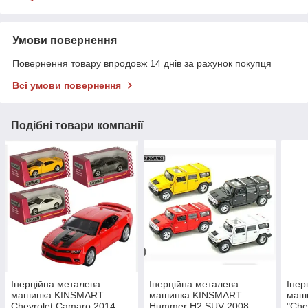
Умови повернення
Повернення товару впродовж 14 днів за рахунок покупця
Всі умови повернення
Подібні товари компанії
Інерційна металева
Інерційна металева
Інер
машинка KINSMART
машинка KINSMART
маш
Chevrolet Camaro 2014
Hummer H2 SUV 2008
"Che