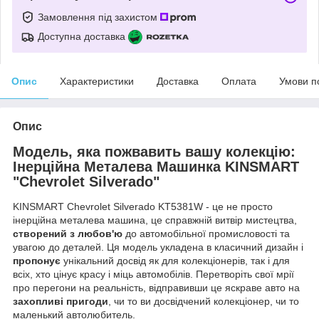
Замовлення під захистом
Доступна доставка
Опис
Характеристики
Доставка
Оплата
Умови п
Опис
Модель, яка пожвавить вашу колекцію:
Інерційна Металева Машинка KINSMART
"Chevrolet Silverado"
KINSMART Chevrolet Silverado KT5381W - це не просто
інерційна металева машина, це справжній витвір мистецтва,
створений з любов'ю
до автомобільної промисловості та
увагою до деталей. Ця модель укладена в класичний дизайн і
пропонує
унікальний досвід як для колекціонерів, так і для
всіх, хто цінує красу і міць автомобілів. Перетворіть свої мрії
про перегони на реальність, відправивши це яскраве авто на
захопливі пригоди
, чи то ви досвідчений колекціонер, чи то
маленький автолюбитель.