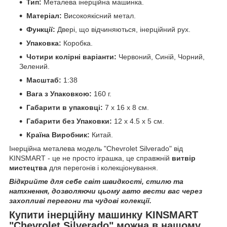
Тип:
Металева інерційна машинка.
Матеріал:
Високоякісний метал.
Функції:
Двері, що відчиняються, інерційний рух.
Упаковка:
Коробка.
Чотири колірні варіанти:
Червоний, Синій, Чорний,
Зелений.
Масштаб:
1:38
Вага з Упаковкою:
160 г.
Габарити в упаковці:
7 x 16 x 8 см.
Габарити без Упаковки:
12 x 4.5 x 5 см.
Країна Виробник:
Китай.
Інерційна металева модель "Chevrolet Silverado" від
KINSMART - це не просто іграшка, це справжній
витвір
мистецтва
для перегонів і колекціонування.
Відкрийте для себе світ швидкості, стилю та
натхнення, дозволяючи цьому авто вести вас через
захопливі перегони та чудові колекції.
Купити інерційну машинку KINSMART
"Chevrolet Silverado" можна в нашому