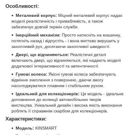
Особливості:
Металевий корпус:
Міцний металевий корпус надає
моделі реалістичність і привабливість, а також
забезпечує довгий термін служби.
Інерційний механізм:
Просто натисніть на машинку,
потягніть назад і відпустіть - і вона миттєво вирушить у
захопливий рух, досягаючи захопливої швидкості.
Двері, що відчиняються:
Реалістичні деталі
включають двері, що відчиняються, які надають моделі
додаткової інтерактивності та автентичності.
Гумові колеса:
Якісні гумові колеса забезпечують
відмінне зчеплення з поверхнею, даючи змогу
насолоджуватися плавним і стабільним рухом.
Ідеальний для колекціонерів:
Ця модель - ідеальне
доповнення до колекції автомобільних творів
мистецтва. Унікальний дизайн і висока якість виконання
роблять її справжнім скарбом для колекціонерів.
Характеристики:
Модель:
KINSMART