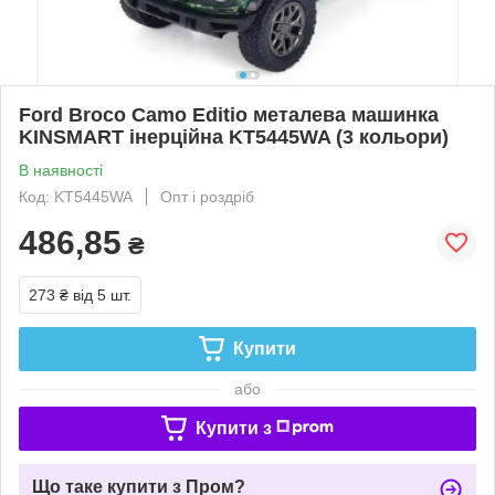
Ford Broco Camo Editio металева машинка
KINSMART інерційна KT5445WA (3 кольори)
В наявності
Код: KT5445WA
Опт і роздріб
486,85
₴
273 ₴
від 5 шт.
Купити
або
Купити з
Що таке купити з Пром?