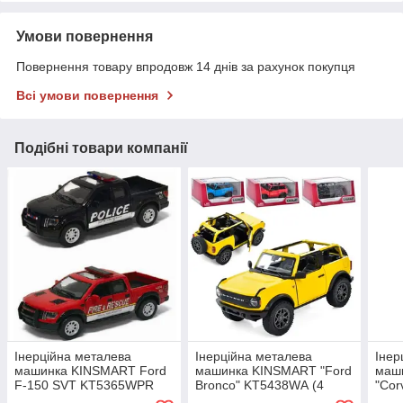
Умови повернення
Повернення товару впродовж 14 днів за рахунок покупця
Всі умови повернення
Подібні товари компанії
Інерційна металева
Інерційна металева
Інер
машинка KINSMART Ford
машинка KINSMART "Ford
маш
F-150 SVT KT5365WPR
Bronco" KT5438WА (4
"Cor
(Police/Fire) (2 кольори)
кольори)
KT54