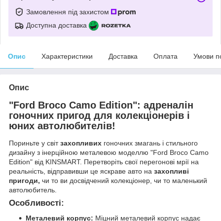
Замовлення під захистом
Доступна доставка
Опис
Характеристики
Доставка
Оплата
Умови п
Опис
"Ford Broco Camo Edition": адреналін
гоночних пригод для колекціонерів і
юних автолюбителів!
Пориньте у світ
захопливих
гоночних змагань і стильного
дизайну з інерційною металевою моделлю "Ford Broco Camo
Edition" від KINSMART. Перетворіть свої перегонові мрії на
реальність, відправивши це яскраве авто на
захопливі
пригоди,
чи то ви досвідчений колекціонер, чи то маленький
автолюбитель.
Особливості:
Металевий корпус:
Міцний металевий корпус надає