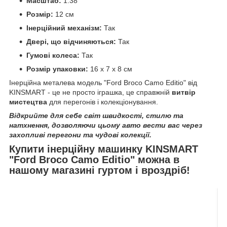
Масштаб:
1:38
Розмір:
12 см
Інерційний механізм:
Так
Двері, що відчиняються:
Так
Гумові колеса:
Так
Розмір упаковки:
16 x 7 x 8 см
Інерційна металева модель "Ford Broco Camo Editio" від
KINSMART - це не просто іграшка, це справжній
витвір
мистецтва
для перегонів і колекціонування.
Відкрийте для себе світ швидкості, стилю та
натхнення, дозволяючи цьому авто вести вас через
захопливі перегони та чудові колекції.
Купити інерційну машинку KINSMART
"Ford Broco Camo Editio" можна в
нашому магазині гуртом і вроздріб!