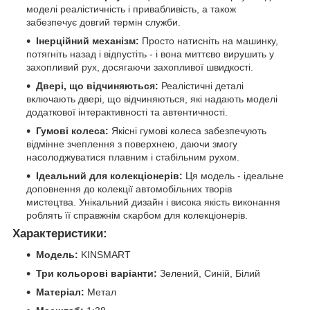
моделі реалістичність і привабливість, а також
забезпечує довгий термін служби.
Інерційний механізм:
Просто натисніть на машинку,
потягніть назад і відпустіть - і вона миттєво вирушить у
захопливий рух, досягаючи захопливої швидкості.
Двері, що відчиняються:
Реалістичні деталі
включають двері, що відчиняються, які надають моделі
додаткової інтерактивності та автентичності.
Гумові колеса:
Якісні гумові колеса забезпечують
відмінне зчеплення з поверхнею, даючи змогу
насолоджуватися плавним і стабільним рухом.
Ідеальний для колекціонерів:
Ця модель - ідеальне
доповнення до колекції автомобільних творів
мистецтва. Унікальний дизайн і висока якість виконання
роблять її справжнім скарбом для колекціонерів.
Характеристики:
Модель:
KINSMART
Три кольорові варіанти:
Зелений, Синій, Білий
Матеріал:
Метал