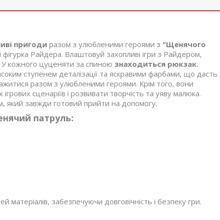
иві пригоди
разом з улюбленими героями з
"Щенячого
і фігурка Райдера. Влаштовуй захопливі ігри з Райдером,
! У кожного цуценяти за спиною
знаходиться рюкзак.
високим ступенем деталізації та яскравими фарбами, що дасть
зважитися разом з улюбленими героями. Крім того, вони
ігрових сценаріїв і розвивати творчість та уяву малюка.
, який завжди готовий прийти на допомогу.
енячий патруль:
тей матеріалів, забезпечуючи довговічність і безпеку гри.