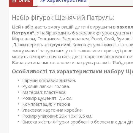
Набір фігурок Щенячий Патруль:
Цей набір дасть змогу вашій дитині вирушити в
захопл
Патруля".
У набір входить 6 яскравих фігурок цуценят 
Маршалом, Гонщиком, Здорованем, Роккі, Скай, Зумою
Лапки персонажів
рухливі
. Кожна фігурка виконана з 
змогу маляті зануритися у світ захопливих пригод і ро
можуть використовуватися для створення різноманітних 
Ваша дитина зможе очолити патруль разом із Райдером
Особливості та характеристики набору Щ
Гарний яскравий дизайн.
Рухливі лапки і голова.
Матеріал: пластмаса.
Розмір цуценят: 7,5 см.
Комплектація: 7 героїв.
Упаковка: картонна коробка.
Розмір упаковки: 29х 10х18,5 см.
Висока якість: Фігурки зроблені з безпечних для ді