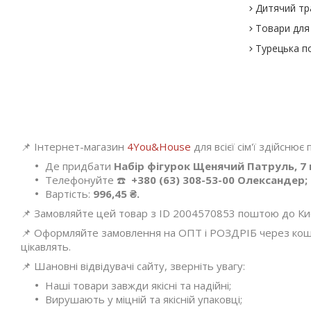
Дитячий тр
Товари для 
Турецька п
📌 Інтернет-магазин
4You&House
для всієї сім'ї здійснює
Де придбати
Набір фігурок Щенячий Патруль, 7 г
Телефонуйте ☎️
+380 (63) 308-53-00 Олександер;
Вартість:
996,45 ₴.
📌 Замовляйте цей товар з ID 2004570853 поштою до Києва
📌 Оформляйте замовлення на ОПТ і РОЗДРІБ через кошик
цікавлять.
📌 Шановні відвідувачі сайту, зверніть увагу:
Наші товари завжди якісні та надійні;
Вирушають у міцній та якісній упаковці;